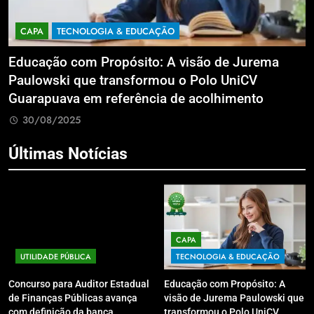
CAPA
TECNOLOGIA & EDUCAÇÃO
Educação com Propósito: A visão de Jurema
F
Paulowski que transformou o Polo UniCV
p
Guarapuava em referência de acolhimento
e
30/08/2025
Últimas Notícias
CAPA
UTILIDADE PÚBLICA
TECNOLOGIA & EDUCAÇÃO
Concurso para Auditor Estadual
Educação com Propósito: A
de Finanças Públicas avança
visão de Jurema Paulowski que
com definição da banca
transformou o Polo UniCV