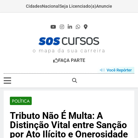
Cidades
Nacional
Seja Licenciado(a)
Anuncie
Skip
to
content
SOSCURSOS.COM
o mapa da sua carreira
FAÇA PARTE
Você Repórter
POLÍTICA
Tributo Não É Multa: A
Distinção Vital entre Sanção
por Ato Ilícito e Onerosidade