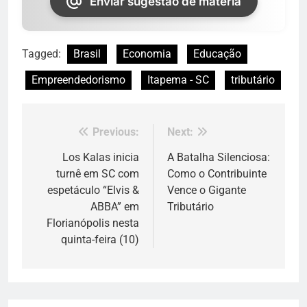
Enviar sugestão de matéria
Tagged:
Brasil
Economia
Educação
Empreendedorismo
Itapema - SC
tributário
Previous:
Next:
Navegação
de
Los Kalas inicia
A Batalha Silenciosa:
turnê em SC com
Como o Contribuinte
Post
espetáculo “Elvis &
Vence o Gigante
ABBA” em
Tributário
Florianópolis nesta
quinta-feira (10)