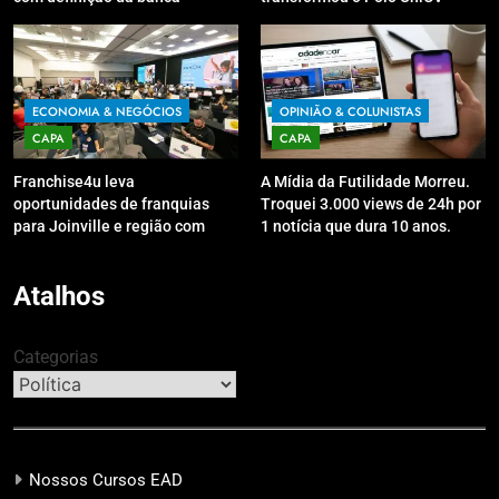
organizadora
Guarapuava em referência de
acolhimento
ECONOMIA & NEGÓCIOS
OPINIÃO & COLUNISTAS
CAPA
CAPA
Franchise4u leva
A Mídia da Futilidade Morreu.
oportunidades de franquias
Troquei 3.000 views de 24h por
para Joinville e região com
1 notícia que dura 10 anos.
modelo de evento exclusivo
Atalhos
Categorias
Nossos Cursos EAD