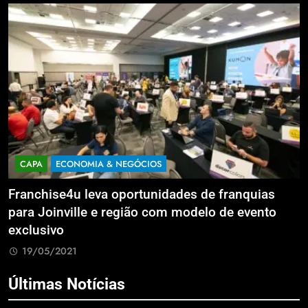
CAPA
ECONOMIA & NEGÓCIOS
Franchise4u leva oportunidades de franquias
A
para Joinville e região com modelo de evento
v
exclusivo
19/05/2021
Últimas Notícias