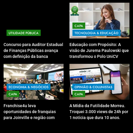
CAPA
UTILIDADE PÚBLICA
TECNOLOGIA & EDUCAÇÃO
Concurso para Auditor Estadual
Educação com Propósito: A
de Finanças Públicas avança
visão de Jurema Paulowski que
com definição da banca
transformou o Polo UniCV
organizadora
Guarapuava em referência de
acolhimento
ECONOMIA & NEGÓCIOS
OPINIÃO & COLUNISTAS
CAPA
CAPA
Franchise4u leva
A Mídia da Futilidade Morreu.
oportunidades de franquias
Troquei 3.000 views de 24h por
para Joinville e região com
1 notícia que dura 10 anos.
modelo de evento exclusivo