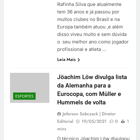
Rafinha Silva que atualmente
tem 36 anos e já passou por
muitos clubes no Brasil e na
Europa também atuou ,e além
disso viveu muito e sem dúvida
o seu melhor ano como jogador
profissional e atleta …
Leia Mais
Jöachim Löw divulga lista
da Alemanha para a
Eurocopa, com Müller e
ESPORTES
Hummels de volta
Jeferson Sobczack | Diretor
Editorial
19/05/2021
0
1
mins
O técnico Jöachim Löw divulgou