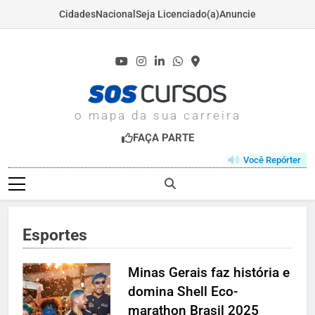
Cidades
Nacional
Seja Licenciado(a)
Anuncie
Skip
to
content
SOSCURSOS.COM
o mapa da sua carreira
FAÇA PARTE
Você Repórter
Esportes
Minas Gerais faz história e
domina Shell Eco-
marathon Brasil 2025