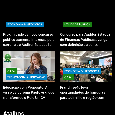
ECONOMIA & NEGÓCIOS
UTILIDADE PÚBLICA
Proximidade de novo concurso
Concurso para Auditor Estadual
público aumenta interesse pela
de Finanças Públicas avança
carreira de Auditor Estadual de
com definição da banca
Finanças Públicas; live no
organizadora
Youtube irá sanar dúvidas
CAPA
ECONOMIA & NEGÓCIOS
TECNOLOGIA & EDUCAÇÃO
CAPA
Educação com Propósito: A
Franchise4u leva
visão de Jurema Paulowski que
oportunidades de franquias
transformou o Polo UniCV
para Joinville e região com
Guarapuava em referência de
modelo de evento exclusivo
acolhimento
Atalhos