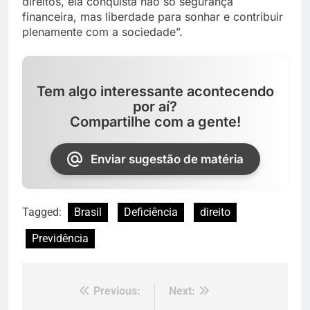
direitos, ela conquista não só segurança
financeira, mas liberdade para sonhar e contribuir
plenamente com a sociedade”.
Tem algo interessante acontecendo
por aí?
Compartilhe com a gente!
Enviar sugestão de matéria
Tagged:
Brasil
Deficiência
direito
Previdência
Previous:
Next:
Navegação