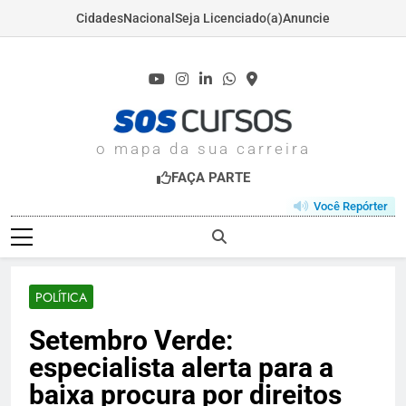
Cidades
Nacional
Seja Licenciado(a)
Anuncie
Skip
to
content
SOSCURSOS.COM
o mapa da sua carreira
FAÇA PARTE
Você Repórter
POLÍTICA
Setembro Verde:
especialista alerta para a
baixa procura por direitos