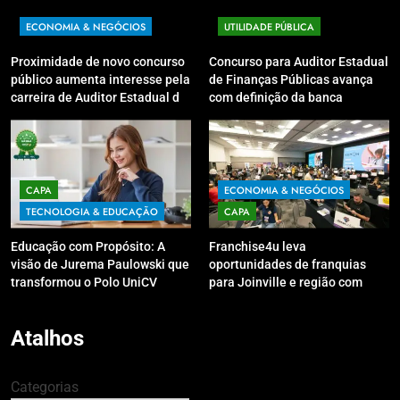
ECONOMIA & NEGÓCIOS
UTILIDADE PÚBLICA
Proximidade de novo concurso
Concurso para Auditor Estadual
público aumenta interesse pela
de Finanças Públicas avança
carreira de Auditor Estadual de
com definição da banca
Finanças Públicas; live no
organizadora
Youtube irá sanar dúvidas
CAPA
ECONOMIA & NEGÓCIOS
TECNOLOGIA & EDUCAÇÃO
CAPA
Educação com Propósito: A
Franchise4u leva
visão de Jurema Paulowski que
oportunidades de franquias
transformou o Polo UniCV
para Joinville e região com
Guarapuava em referência de
modelo de evento exclusivo
acolhimento
Atalhos
Categorias