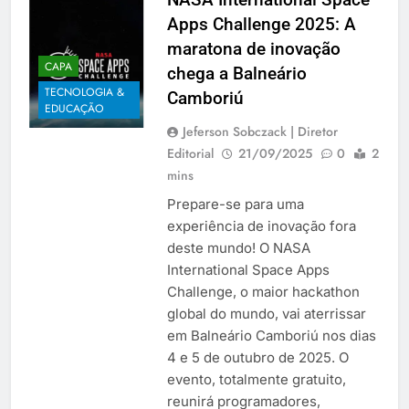
Apps Challenge 2025: A
maratona de inovação
CAPA
chega a Balneário
TECNOLOGIA &
Camboriú
EDUCAÇÃO
Jeferson Sobczack | Diretor
Editorial
21/09/2025
0
2
mins
Prepare-se para uma
experiência de inovação fora
deste mundo! O NASA
International Space Apps
Challenge, o maior hackathon
global do mundo, vai aterrissar
em Balneário Camboriú nos dias
4 e 5 de outubro de 2025. O
evento, totalmente gratuito,
reunirá programadores,