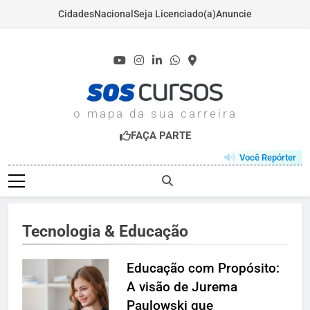
Cidades
Nacional
Seja Licenciado(a)
Anuncie
Skip
to
content
SOSCURSOS.COM
o mapa da sua carreira
FAÇA PARTE
Você Repórter
Tecnologia & Educação
Educação com Propósito:
A visão de Jurema
Paulowski que