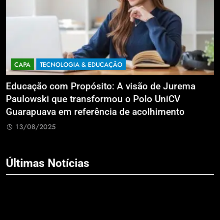
CAPA
TECNOLOGIA & EDUCAÇÃO
Educação com Propósito: A visão de Jurema
F
Paulowski que transformou o Polo UniCV
p
Guarapuava em referência de acolhimento
e
13/08/2025
Últimas Notícias