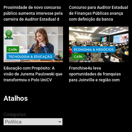
Proximidade de novo concurso
Concurso para Auditor Estadual
público aumenta interesse pela
de Finanças Públicas avança
carreira de Auditor Estadual de
com definição da banca
Finanças Públicas; live no
organizadora
Youtube irá sanar dúvidas
CAPA
ECONOMIA & NEGÓCIOS
TECNOLOGIA & EDUCAÇÃO
CAPA
Educação com Propósito: A
Franchise4u leva
visão de Jurema Paulowski que
oportunidades de franquias
transformou o Polo UniCV
para Joinville e região com
Guarapuava em referência de
modelo de evento exclusivo
acolhimento
Atalhos
Categorias