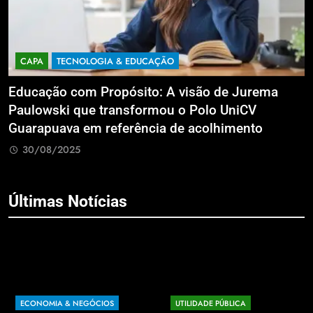
CAPA
TECNOLOGIA & EDUCAÇÃO
Educação com Propósito: A visão de Jurema
F
Paulowski que transformou o Polo UniCV
p
Guarapuava em referência de acolhimento
e
30/08/2025
Últimas Notícias
ECONOMIA & NEGÓCIOS
UTILIDADE PÚBLICA