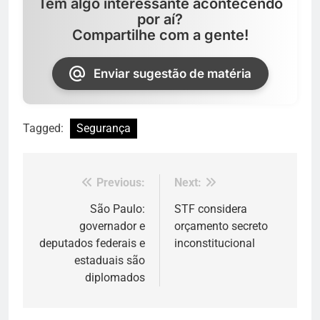
Tem algo interessante acontecendo
por aí?
Compartilhe com a gente!
Enviar sugestão de matéria
Tagged:
Segurança
Previous:
Next:
Navegação
de
São Paulo:
STF considera
governador e
orçamento secreto
Post
deputados federais e
inconstitucional
estaduais são
diplomados