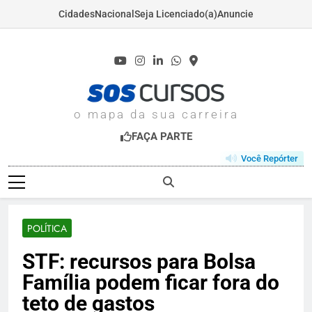
Cidades
Nacional
Seja Licenciado(a)
Anuncie
Skip
to
content
SOSCURSOS.COM
o mapa da sua carreira
FAÇA PARTE
Você Repórter
POLÍTICA
STF: recursos para Bolsa
Família podem ficar fora do
teto de gastos