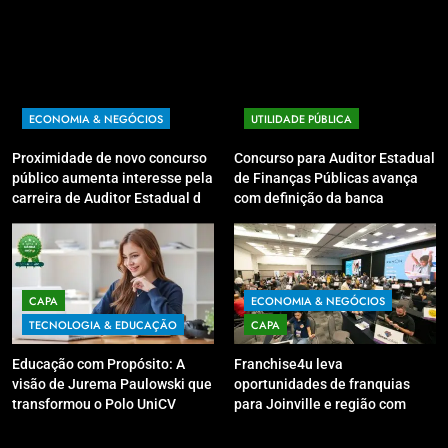
ECONOMIA & NEGÓCIOS
UTILIDADE PÚBLICA
Proximidade de novo concurso
Concurso para Auditor Estadual
público aumenta interesse pela
de Finanças Públicas avança
carreira de Auditor Estadual de
com definição da banca
Finanças Públicas; live no
organizadora
Youtube irá sanar dúvidas
CAPA
ECONOMIA & NEGÓCIOS
TECNOLOGIA & EDUCAÇÃO
CAPA
Educação com Propósito: A
Franchise4u leva
visão de Jurema Paulowski que
oportunidades de franquias
transformou o Polo UniCV
para Joinville e região com
Guarapuava em referência de
modelo de evento exclusivo
acolhimento