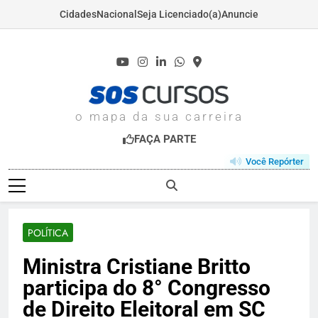
Cidades
Nacional
Seja Licenciado(a)
Anuncie
Skip
to
content
SOSCURSOS.COM
o mapa da sua carreira
FAÇA PARTE
Você Repórter
POLÍTICA
Ministra Cristiane Britto
participa do 8° Congresso
de Direito Eleitoral em SC