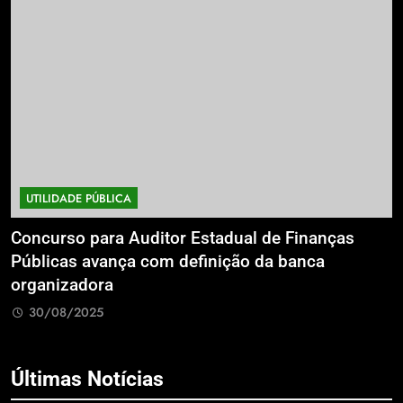
UTILIDADE PÚBLICA
a
Concurso para Auditor Estadual de Finanças
E
Públicas avança com definição da banca
P
organizadora
G
30/08/2025
Últimas Notícias