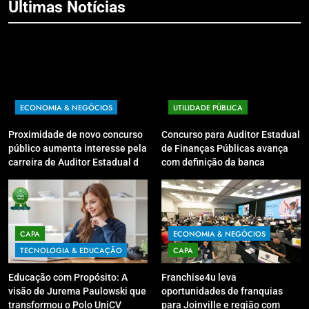
Últimas Notícias
ECONOMIA & NEGÓCIOS
UTILIDADE PÚBLICA
Proximidade de novo concurso
Concurso para Auditor Estadual
público aumenta interesse pela
de Finanças Públicas avança
carreira de Auditor Estadual de
com definição da banca
Finanças Públicas; live no
organizadora
Youtube irá sanar dúvidas
CAPA
ECONOMIA & NEGÓCIOS
TECNOLOGIA & EDUCAÇÃO
CAPA
Educação com Propósito: A
Franchise4u leva
visão de Jurema Paulowski que
oportunidades de franquias
transformou o Polo UniCV
para Joinville e região com