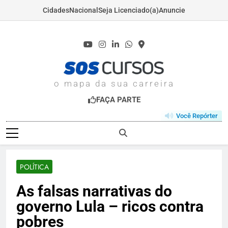
Cidades
Nacional
Seja Licenciado(a)
Anuncie
Skip
to
content
SOSCURSOS.COM
o mapa da sua carreira
FAÇA PARTE
Você Repórter
POLÍTICA
As falsas narrativas do
governo Lula – ricos contra
pobres