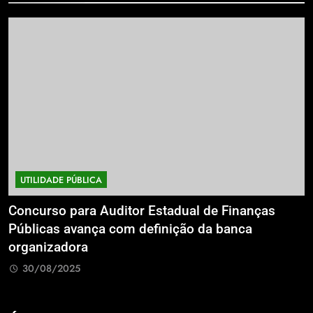
UTILIDADE PÚBLICA
a
Concurso para Auditor Estadual de Finanças
E
Públicas avança com definição da banca
P
organizadora
G
30/08/2025