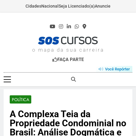
Cidades
Nacional
Seja Licenciado(a)
Anuncie
Skip
to
content
SOSCURSOS.COM
o mapa da sua carreira
FAÇA PARTE
Você Repórter
POLÍTICA
A Complexa Teia da
Propriedade Condominial no
Brasil: Análise Dogmática e