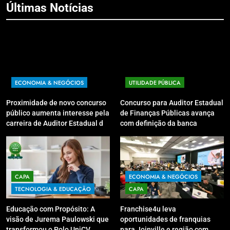
Últimas Notícias
ECONOMIA & NEGÓCIOS
UTILIDADE PÚBLICA
Proximidade de novo concurso
Concurso para Auditor Estadual
público aumenta interesse pela
de Finanças Públicas avança
carreira de Auditor Estadual de
com definição da banca
Finanças Públicas; live no
organizadora
Youtube irá sanar dúvidas
CAPA
ECONOMIA & NEGÓCIOS
TECNOLOGIA & EDUCAÇÃO
CAPA
Educação com Propósito: A
Franchise4u leva
visão de Jurema Paulowski que
oportunidades de franquias
transformou o Polo UniCV
para Joinville e região com