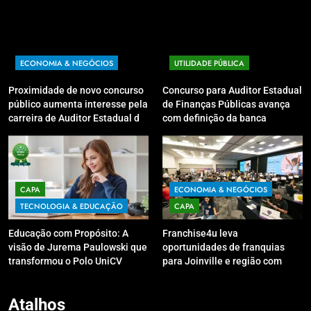
ECONOMIA & NEGÓCIOS
UTILIDADE PÚBLICA
Proximidade de novo concurso
Concurso para Auditor Estadual
público aumenta interesse pela
de Finanças Públicas avança
carreira de Auditor Estadual de
com definição da banca
Finanças Públicas; live no
organizadora
Youtube irá sanar dúvidas
CAPA
ECONOMIA & NEGÓCIOS
TECNOLOGIA & EDUCAÇÃO
CAPA
Educação com Propósito: A
Franchise4u leva
visão de Jurema Paulowski que
oportunidades de franquias
transformou o Polo UniCV
para Joinville e região com
Guarapuava em referência de
modelo de evento exclusivo
acolhimento
Atalhos