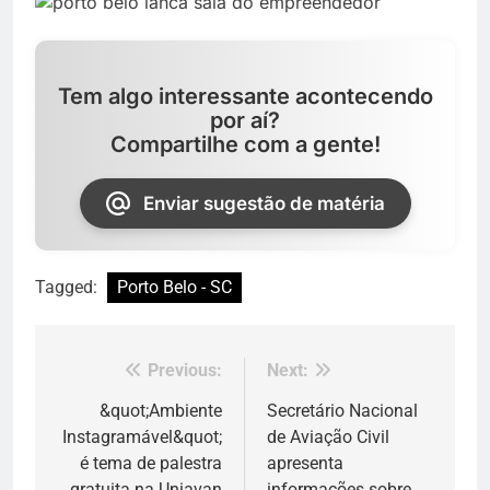
Tem algo interessante acontecendo
por aí?
Compartilhe com a gente!
Enviar sugestão de matéria
Tagged:
Porto Belo - SC
Previous:
Next:
Navegação
de
&quot;Ambiente
Secretário Nacional
Instagramável&quot;
de Aviação Civil
Post
é tema de palestra
apresenta
gratuita na Uniavan
informações sobre