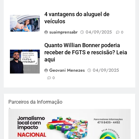
4 vantagens do aluguel de
veículos
suaimprensabr
04/09/2025
0
Quanto Willian Bonner poderia
receber de FGTS e rescisão? Leia
aqui
Geovani Menezes
04/09/2025
0
Parceiros da Informação