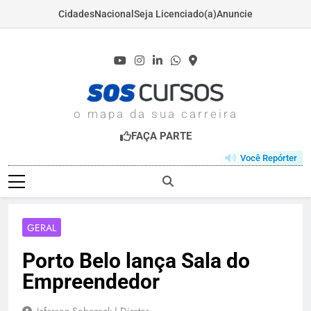
Cidades
Nacional
Seja Licenciado(a)
Anuncie
Skip
to
content
SOSCURSOS.COM
o mapa da sua carreira
FAÇA PARTE
Você Repórter
GERAL
Porto Belo lança Sala do
Empreendedor