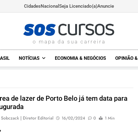
Cidades
Nacional
Seja Licenciado(a)
Anuncie
SOSCURSOS.COM.BR
o mapa da sua carreira
ASIL
NOTÍCIAS
ECONOMIA & NEGÓCIOS
OPINIÃO 
rea de lazer de Porto Belo já tem data para
augurada
 Sobczack | Diretor Editorial
16/02/2024
0
1 Min