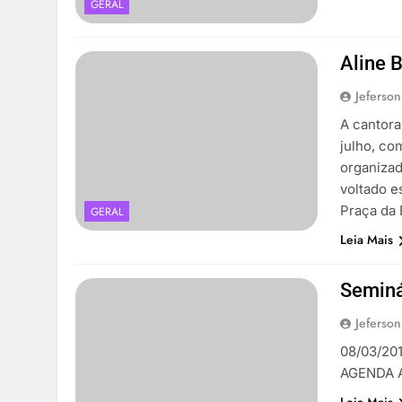
GERAL
Aline B
Jeferson
A cantora
julho, co
organizad
voltado e
Praça da 
GERAL
Leia Mais
Seminá
Jeferson
08/03/201
AGENDA