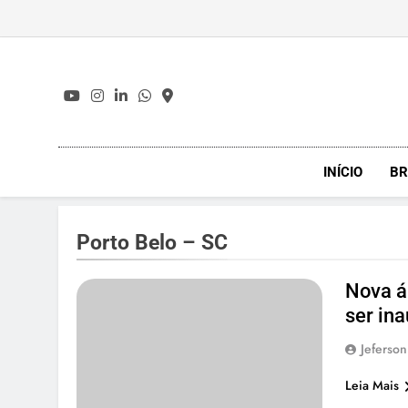
Skip
to
content
INÍCIO
BR
Porto Belo – SC
Nova á
ser in
Jeferson
Leia Mais