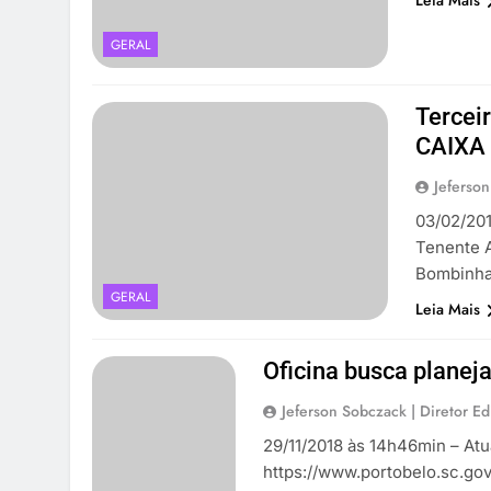
Leia Mais
GERAL
Tercei
CAIXA 
Jeferson
03/02/201
Tenente A
Bombinh
GERAL
Leia Mais
Oficina busca planej
Jeferson Sobczack | Diretor Edi
29/11/2018 às 14h46min – At
https://www.portobelo.sc.go