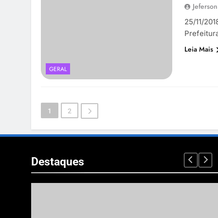
Jeferson
25/11/201
Prefeitur
Leia Mais
GERAL
1
2
Destaques