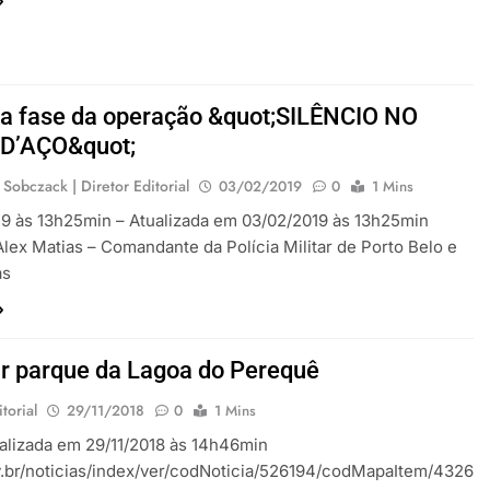
ra fase da operação &quot;SILÊNCIO NO
D’AÇO&quot;
 Sobczack | Diretor Editorial
03/02/2019
0
1 Mins
9 às 13h25min – Atualizada em 03/02/2019 às 13h25min
lex Matias – Comandante da Polícia Militar de Porto Belo e
as
ar parque da Lagoa do Perequê
torial
29/11/2018
0
1 Mins
ualizada em 29/11/2018 às 14h46min
v.br/noticias/index/ver/codNoticia/526194/codMapaItem/4326