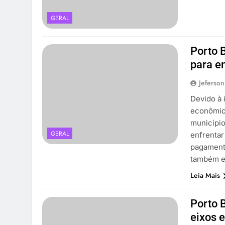
GERAL
Porto 
para en
Jeferson
Devido à 
econômica
município
GERAL
enfrentar
pagament
também e
Leia Mais
Porto 
eixos 