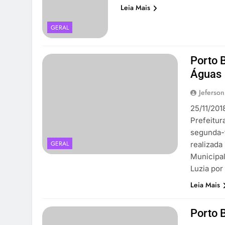
Leia Mais
GERAL
Porto 
Águas
Jeferson
25/11/201
Prefeitur
segunda-f
GERAL
realizada
Municipal
Luzia po
Leia Mais
Porto B