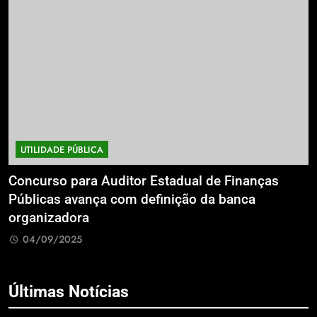
UTILIDADE PÚBLICA
a
Concurso para Auditor Estadual de Finanças
E
Públicas avança com definição da banca
P
organizadora
G
04/09/2025
Últimas Notícias