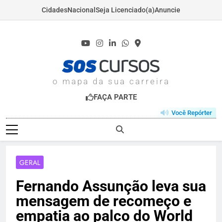
Cidades
Nacional
Seja Licenciado(a)
Anuncie
Skip
to
content
SOSCURSOS.COM
o mapa da sua carreira
FAÇA PARTE
Você Repórter
GERAL
Fernando Assunção leva sua
mensagem de recomeço e
empatia ao palco do World