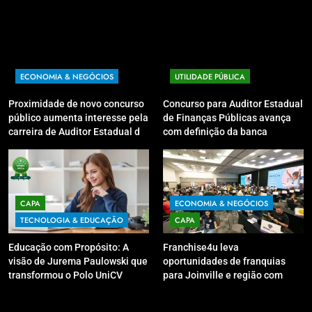
ECONOMIA & NEGÓCIOS
UTILIDADE PÚBLICA
Proximidade de novo concurso
Concurso para Auditor Estadual
público aumenta interesse pela
de Finanças Públicas avança
carreira de Auditor Estadual de
com definição da banca
Finanças Públicas; live no
organizadora
Youtube irá sanar dúvidas
CAPA
ECONOMIA & NEGÓCIOS
TECNOLOGIA & EDUCAÇÃO
CAPA
Educação com Propósito: A
Franchise4u leva
visão de Jurema Paulowski que
oportunidades de franquias
transformou o Polo UniCV
para Joinville e região com
Guarapuava em referência de
modelo de evento exclusivo
acolhimento