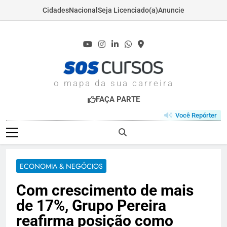
Cidades
Nacional
Seja Licenciado(a)
Anuncie
Skip
to
content
SOSCURSOS.COM
o mapa da sua carreira
FAÇA PARTE
Você Repórter
ECONOMIA & NEGÓCIOS
Com crescimento de mais
de 17%, Grupo Pereira
reafirma posição como