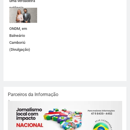
uma verdadeira
potência
empresarial
estarão no
ONDM, em
Balneário
Camboriú
(Divulgação)
Parceiros da Informação