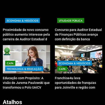
ECONOMIA & NEGÓCIOS
UTILIDADE PÚBLICA
Proximidade de novo concurso
Concurso para Auditor Estadual
público aumenta interesse pela
de Finanças Públicas avança
carreira de Auditor Estadual de
com definição da banca
Finanças Públicas; live no
organizadora
Youtube irá sanar dúvidas
CAPA
ECONOMIA & NEGÓCIOS
TECNOLOGIA & EDUCAÇÃO
CAPA
Educação com Propósito: A
Franchise4u leva
visão de Jurema Paulowski que
oportunidades de franquias
transformou o Polo UniCV
para Joinville e região com
Guarapuava em referência de
modelo de evento exclusivo
acolhimento
Atalhos