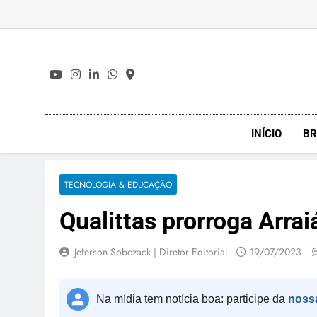
Skip
to
content
INÍCIO
BR
TECNOLOGIA & EDUCAÇÃO
Qualittas prorroga Arra
Jeferson Sobczack | Diretor Editorial
19/07/2023
Na mídia tem notícia boa: participe da
noss