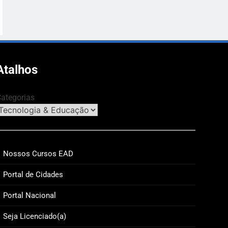
Atalhos
ategorias
Nossos Cursos EAD
Portal de Cidades
Portal Nacional
A
ECONOMIA & NEGÓCIOS
ECONOMIA &
Seja Licenciado(a)
hise4u leva oportunidades de franquias
Proximidade