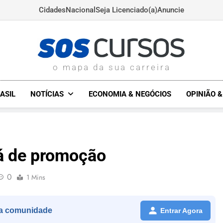
Cidades
Nacional
Seja Licenciado(a)
Anuncie
SOSCURSOS.COM.BR
o mapa da sua carreira
ASIL
NOTÍCIAS
ECONOMIA & NEGÓCIOS
OPINIÃO 
iá de promoção
0
1 Mins
a comunidade
Entrar Agora