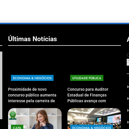
Últimas Notícias
C
ECONOMIA & NEGÓCIOS
UTILIDADE PÚBLICA
Proximidade de novo
Concurso para Auditor
concurso público aumenta
Estadual de Finanças
interesse pela carreira de
Públicas avança com
Auditor Estadual de Finanças
definição da banca
Públicas; live no Youtube irá
organizadora
CAPA
TECNOLOGIA & EDUCAÇÃO
CAP
sanar dúvidas
Educação com Propósito: A visão de Jurema
Franc
CAPA
ECONOMIA & NEGÓCIOS