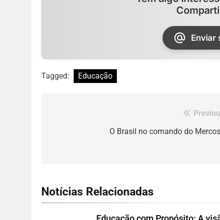
Comparti
Enviar
Tagged:
Educação
Previou
Navegação
de
O Brasil no comando do Mercos
Post
Notícias Relacionadas
Educação com Propósito: A vis