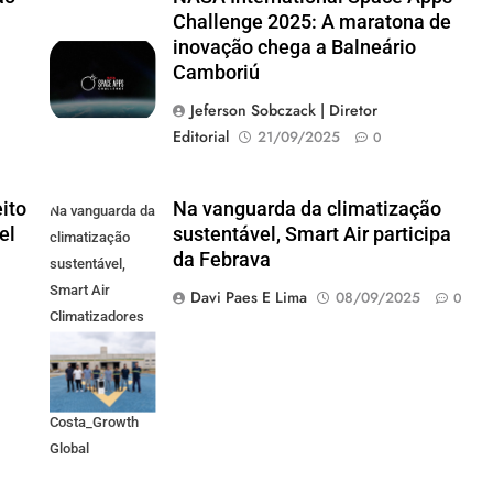
Challenge 2025: A maratona de
inovação chega a Balneário
Camboriú
Jeferson Sobczack | Diretor
Editorial
21/09/2025
0
ito
Na vanguarda da climatização
Na vanguarda da
el
sustentável, Smart Air participa
climatização
da Febrava
sustentável,
Smart Air
Davi Paes E Lima
08/09/2025
0
Climatizadores
participa da
Febrava.
Crédito_ Felipe
Costa_Growth
Global