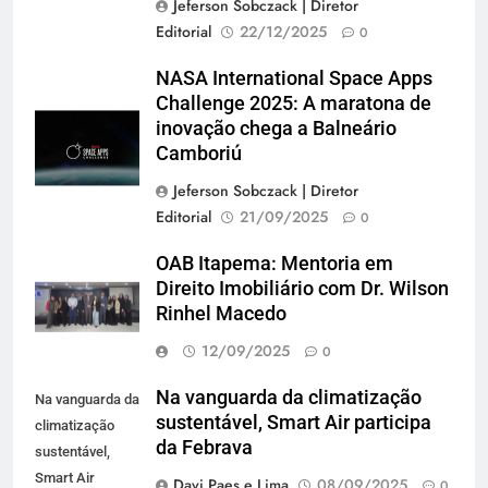
Jeferson Sobczack | Diretor
Editorial
22/12/2025
0
NASA International Space Apps
Challenge 2025: A maratona de
inovação chega a Balneário
Camboriú
Jeferson Sobczack | Diretor
Editorial
21/09/2025
0
OAB Itapema: Mentoria em
Direito Imobiliário com Dr. Wilson
Rinhel Macedo
12/09/2025
0
Na vanguarda da climatização
Na vanguarda da
sustentável, Smart Air participa
climatização
da Febrava
sustentável,
Smart Air
Davi Paes e Lima
08/09/2025
0