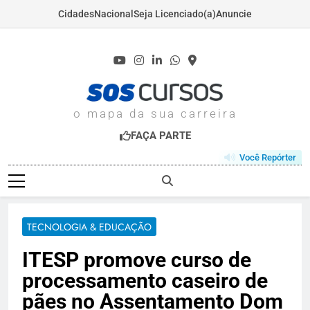
Cidades
Nacional
Seja Licenciado(a)
Anuncie
Skip
to
content
SOSCURSOS.COM
o mapa da sua carreira
FAÇA PARTE
Você Repórter
TECNOLOGIA & EDUCAÇÃO
ITESP promove curso de
processamento caseiro de
pães no Assentamento Dom