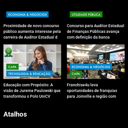
ECONOMIA & NEGÓCIOS
UTILIDADE PÚBLICA
Proximidade de novo concurso
Concurso para Auditor Estadual
público aumenta interesse pela
de Finanças Públicas avança
carreira de Auditor Estadual de
com definição da banca
Finanças Públicas; live no
organizadora
Youtube irá sanar dúvidas
CAPA
ECONOMIA & NEGÓCIOS
TECNOLOGIA & EDUCAÇÃO
CAPA
Educação com Propósito: A
Franchise4u leva
visão de Jurema Paulowski que
oportunidades de franquias
transformou o Polo UniCV
para Joinville e região com
Guarapuava em referência de
modelo de evento exclusivo
acolhimento
Atalhos