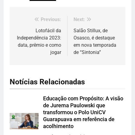
Previous:
Next:
Navegação
de
Lotofácil da
Salão Stillux, de
Independência 2023:
Osasco, é destaque
Post
data, prêmio e como
em nova temporada
jogar
de “Sintonia”
Notícias Relacionadas
Educação com Propósito: A visão
de Jurema Paulowski que
transformou o Polo UniCV
Guarapuava em referência de
acolhimento