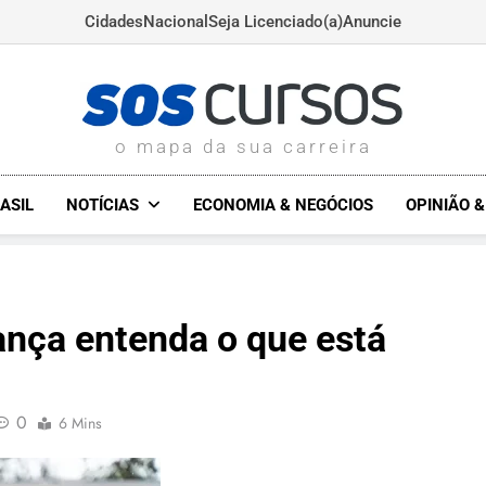
Cidades
Nacional
Seja Licenciado(a)
Anuncie
SOSCURSOS.COM.BR
o mapa da sua carreira
ASIL
NOTÍCIAS
ECONOMIA & NEGÓCIOS
OPINIÃO 
ança entenda o que está
0
6 Mins