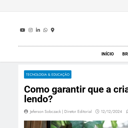
Skip
to
content
INÍCIO
BR
TECNOLOGIA & EDUCAÇÃO
Como garantir que a cri
lendo?
Jeferson Sobczack | Diretor Editorial
12/12/2024