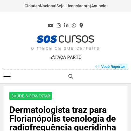
Cidades
Nacional
Seja Licenciado(a)
Anuncie
Skip
to
content
SOSCURSOS.COM
o mapa da sua carreira
FAÇA PARTE
Você Repórter
SAÚDE & BEM‑ESTAR
Dermatologista traz para
Florianópolis tecnologia de
radiofrequência queridinha