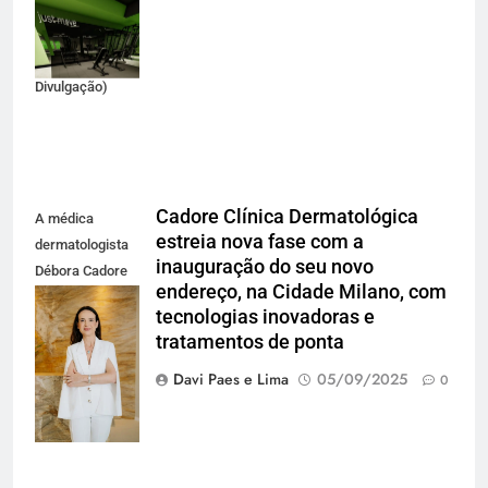
da marca de
equipamentos
(Foto:
Divulgação)
Cadore Clínica Dermatológica
A médica
estreia nova fase com a
dermatologista
inauguração do seu novo
Débora Cadore
endereço, na Cidade Milano, com
inaugura nova
tecnologias inovadoras e
clínica no
tratamentos de ponta
empreendimento
Cidade Milano
Davi Paes e Lima
05/09/2025
0
(foto Luna
Zunino)