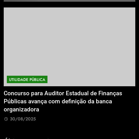
UTILIDADE PÚBLICA
a
Concurso para Auditor Estadual de Finanças
E
Públicas avança com definição da banca
P
organizadora
G
30/08/2025