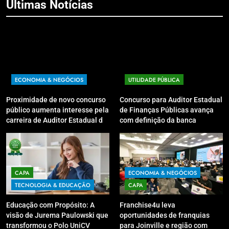
Últimas Notícias
ECONOMIA & NEGÓCIOS
UTILIDADE PÚBLICA
Proximidade de novo concurso
Concurso para Auditor Estadual
público aumenta interesse pela
de Finanças Públicas avança
carreira de Auditor Estadual de
com definição da banca
Finanças Públicas; live no
organizadora
Youtube irá sanar dúvidas
CAPA
ECONOMIA & NEGÓCIOS
TECNOLOGIA & EDUCAÇÃO
CAPA
Educação com Propósito: A
Franchise4u leva
visão de Jurema Paulowski que
oportunidades de franquias
transformou o Polo UniCV
para Joinville e região com