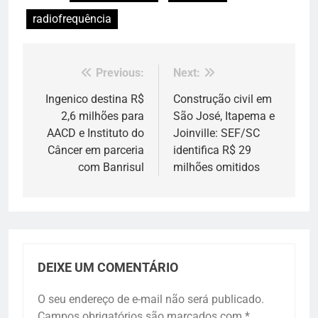
radiofrequência
Previous:
Next:
Navegação
de
Ingenico destina R$
Construção civil em
2,6 milhões para
São José, Itapema e
Post
AACD e Instituto do
Joinville: SEF/SC
Câncer em parceria
identifica R$ 29
com Banrisul
milhões omitidos
DEIXE UM COMENTÁRIO
O seu endereço de e-mail não será publicado.
Campos obrigatórios são marcados com
*