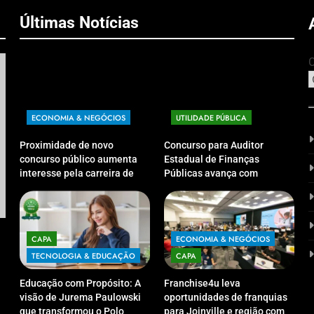
Últimas Notícias
C
ECONOMIA & NEGÓCIOS
UTILIDADE PÚBLICA
Proximidade de novo
Concurso para Auditor
concurso público aumenta
Estadual de Finanças
interesse pela carreira de
Públicas avança com
Auditor Estadual de Finanças
definição da banca
Públicas; live no Youtube irá
organizadora
CAPA
TECNOLOGIA & EDUCAÇÃO
CAP
sanar dúvidas
Educação com Propósito: A visão de Jurema
Franc
CAPA
ECONOMIA & NEGÓCIOS
Paulowski que transformou o Polo UniCV
para 
TECNOLOGIA & EDUCAÇÃO
CAPA
Guarapuava em referência de acolhimento
exclu
Educação com Propósito: A
Franchise4u leva
04/09/2025
04/
visão de Jurema Paulowski
oportunidades de franquias
que transformou o Polo
para Joinville e região com