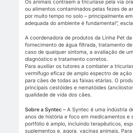
Os animais contraem a tricuríase pela via or
ou alimentos contaminados pelas fezes de a
por muito tempo no solo – principalmente em 
adequada do ambiente é fundamental”, escla
A coordenadora de produtos da Linha Pet da 
fornecimento de água filtrada, tratamento d
caso de qualquer sintoma, a avaliação de um
diagnóstico e tratamento corretos.
Para auxiliar os tutores a combater a tricuría
vermífugo eficaz de amplo espectro de ação à
para cães de todas as faixas etárias. O prod
principais cestóides e nematóides (ancilosto
qualidade de vida dos cães.
Sobre a Syntec –
A Syntec é uma indústria d
anos de história e foco em medicamentos e 
portfólio é amplo, incluindo terapêuticos, es
suplementos e, agora, vacinas animais. Par