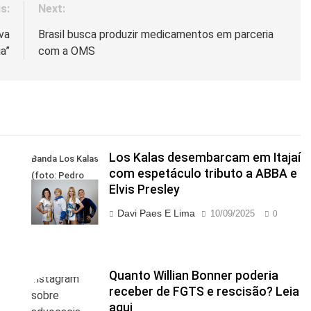
s:
Next:
va
Brasil busca produzir medicamentos em parceria
a”
com a OMS
Los Kalas desembarcam em Itajaí
Banda Los Kalas
com espetáculo tributo a ABBA e
(foto: Pedro
Elvis Presley
Oliveira)
Davi Paes E Lima
10/09/2025
0
Quanto Willian Bonner poderia
receber de FGTS e rescisão? Leia
aqui