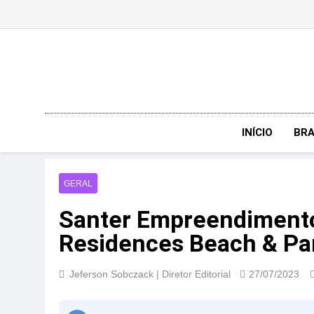
Skip
to
content
INÍCIO
BRA
GERAL
Santer Empreendimento
Residences Beach & Par
Jeferson Sobczack | Diretor Editorial
27/07/2023