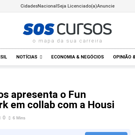
Cidades
Nacional
Seja Licenciado(a)
Anuncie
SOSCURSOS.COM.BR
o mapa da sua carreira
NOTÍCIAS
SIL
ECONOMIA & NEGÓCIOS
OPINIÃO 
s apresenta o Fun
k em collab com a Housi
0
6 Mins