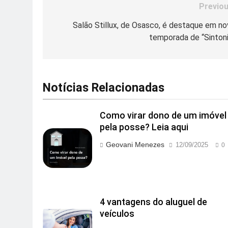
Previou
Navegação
de
Salão Stillux, de Osasco, é destaque em no
temporada de “Sintoni
Post
Notícias Relacionadas
Como virar dono de um imóvel
pela posse? Leia aqui
Geovani Menezes
12/09/2025
0
4 vantagens do aluguel de
veículos