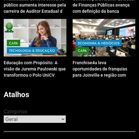
público aumenta interesse pela
de Finanças Públicas avança
carreira de Auditor Estadual de
com definição da banca
Finanças Públicas; live no
organizadora
Youtube irá sanar dúvidas
CAPA
ECONOMIA & NEGÓCIOS
TECNOLOGIA & EDUCAÇÃO
CAPA
Educação com Propósito: A
Franchise4u leva
visão de Jurema Paulowski que
oportunidades de franquias
transformou o Polo UniCV
para Joinville e região com
Guarapuava em referência de
modelo de evento exclusivo
acolhimento
Atalhos
Categorias