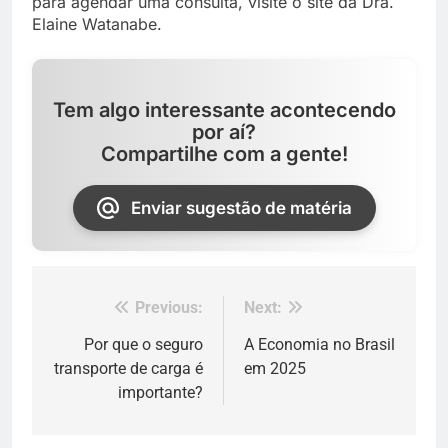
para agendar uma consulta, visite o site da Dra.
Elaine Watanabe.
Tem algo interessante acontecendo
por aí?
Compartilhe com a gente!
Enviar sugestão de matéria
Previous:
Next:
Navegação
de
Por que o seguro
A Economia no Brasil
transporte de carga é
em 2025
Post
importante?