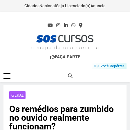
Cidades
Nacional
Seja Licenciado(a)
Anuncie
Skip
to
content
SOSCURSOS.COM
o mapa da sua carreira
FAÇA PARTE
Você Repórter
GERAL
Os remédios para zumbido
no ouvido realmente
funcionam?