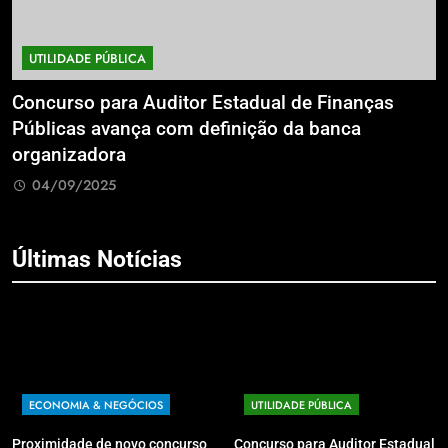
UTILIDADE PÚBLICA
a
Concurso para Auditor Estadual de Finanças
E
Públicas avança com definição da banca
P
organizadora
G
04/09/2025
Últimas Notícias
ECONOMIA & NEGÓCIOS
UTILIDADE PÚBLICA
Proximidade de novo concurso
Concurso para Auditor Estadual