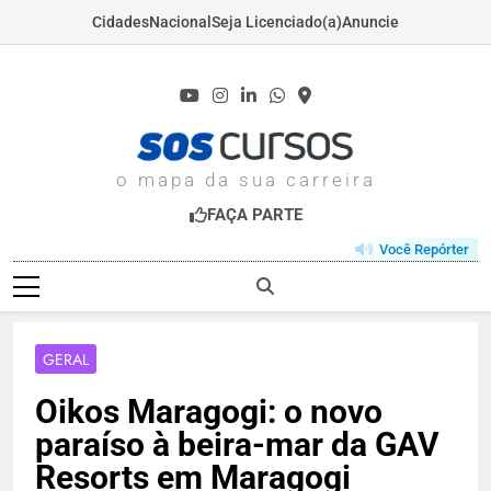
Cidades
Nacional
Seja Licenciado(a)
Anuncie
Skip
to
content
SOSCURSOS.COM
o mapa da sua carreira
FAÇA PARTE
Você Repórter
GERAL
Oikos Maragogi: o novo
paraíso à beira-mar da GAV
Resorts em Maragogi