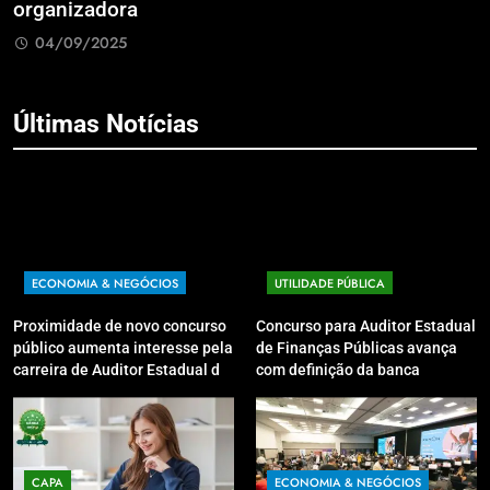
dora
Guarapuava 
025
04/09/2025
Últimas Notícias
ECONOMIA & NEGÓCIOS
UTILIDADE PÚBLICA
Proximidade de novo concurso
Concurso para Auditor Estadual
público aumenta interesse pela
de Finanças Públicas avança
carreira de Auditor Estadual de
com definição da banca
Finanças Públicas; live no
organizadora
Youtube irá sanar dúvidas
CAPA
ECONOMIA & NEGÓCIOS