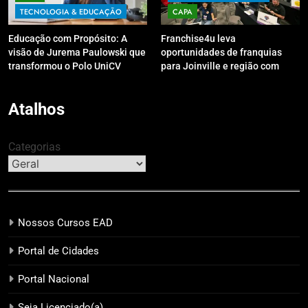
TECNOLOGIA & EDUCAÇÃO
CAPA
Educação com Propósito: A
Franchise4u leva
visão de Jurema Paulowski que
oportunidades de franquias
transformou o Polo UniCV
para Joinville e região com
Guarapuava em referência de
modelo de evento exclusivo
acolhimento
Atalhos
Categorias
Nossos Cursos EAD
Portal de Cidades
Portal Nacional
Seja Licenciado(a)