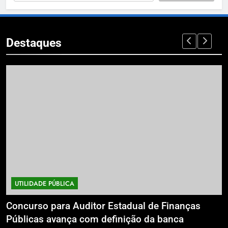
Destaques
 PÚBLICA
CAPA
TECN
 para Auditor Estadual de Finanças
Educação co
 avança com definição da banca
Paulowski q