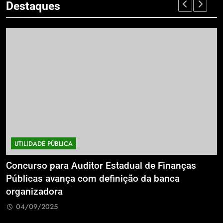
Destaques
UTILIDADE PÚBLICA
a
Concurso para Auditor Estadual de Finanças
E
Públicas avança com definição da banca
P
organizadora
G
04/09/2025