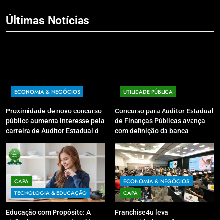
Últimas Notícias
ECONOMIA & NEGÓCIOS
UTILIDADE PÚBLICA
Proximidade de novo concurso
Concurso para Auditor Estadual
público aumenta interesse pela
de Finanças Públicas avança
carreira de Auditor Estadual de
com definição da banca
Finanças Públicas; live no
organizadora
Youtube irá sanar dúvidas
CAPA
ECONOMIA & NEGÓCIOS
TECNOLOGIA & EDUCAÇÃO
CAPA
Educação com Propósito: A
Franchise4u leva