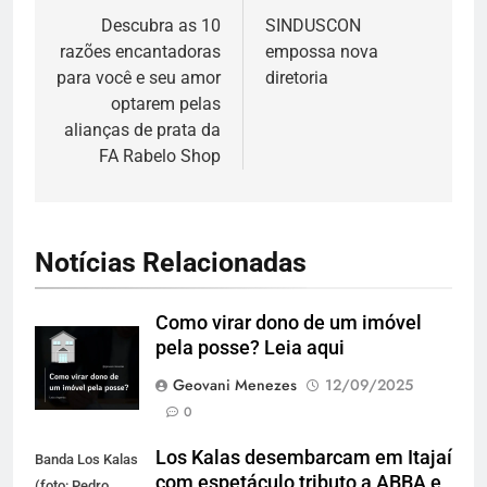
de
Descubra as 10
SINDUSCON
razões encantadoras
empossa nova
Post
para você e seu amor
diretoria
optarem pelas
alianças de prata da
FA Rabelo Shop
Notícias Relacionadas
Como virar dono de um imóvel
pela posse? Leia aqui
Geovani Menezes
12/09/2025
0
Los Kalas desembarcam em Itajaí
Banda Los Kalas
com espetáculo tributo a ABBA e
(foto: Pedro