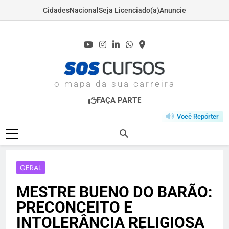
Cidades
Nacional
Seja Licenciado(a)
Anuncie
Skip
to
content
SOSCURSOS.COM
o mapa da sua carreira
FAÇA PARTE
Você Repórter
GERAL
MESTRE BUENO DO BARÃO:
PRECONCEITO E
INTOLERÂNCIA RELIGIOSA