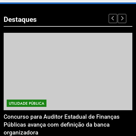
Destaques
UTILIDADE PÚBLICA
Concurso para Auditor Estadual de Finanças
Ed
Públicas avança com definição da banca
Pa
organizadora
Gu