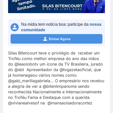
Na mídia tem notícia boa: participe da
nossa
comunidade
Entrar Agora
Silas Bitencourt teve o privilégio de receber um
Troféu como melhor empresa do ano das mãos
do @leaolobotv um ícone da TV Brasileira, jurado
do @sbt Apresentador da @tvgazetaoficial, que
já homenageou vários nomes como:
@gabi_mariliagabriela… O empresário nos revelou
a alegria de ver a @bitenlimpanome sendo
reconhecida Nacionalmente e Internacionalmente
no Troféu Fama e Destaque com a querida
@vivianealvesof na @mansaoisadoracortez