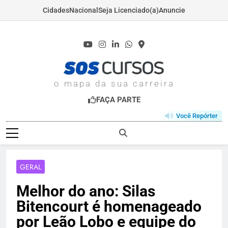
Cidades
Nacional
Seja Licenciado(a)
Anuncie
Skip
to
content
SOSCURSOS.COM
o mapa da sua carreira
FAÇA PARTE
Você Repórter
GERAL
Melhor do ano: Silas
Bitencourt é homenageado
por Leão Lobo e equipe do