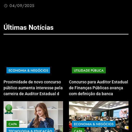
04/09/2025
Últimas Notícias
ECONOMIA & NEGÓCIOS
UTILIDADE PÚBLICA
Proximidade de novo concurso
Concurso para Auditor Estadual
público aumenta interesse pela
de Finanças Públicas avança
carreira de Auditor Estadual de
com definição da banca
Finanças Públicas; live no
organizadora
Youtube irá sanar dúvidas
CAPA
ECONOMIA & NEGÓCIOS
TECNOLOGIA & EDUCAÇÃO
CAPA