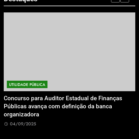
UTILIDADE PÚBLICA
a
Concurso para Auditor Estadual de Finanças
E
Públicas avança com definição da banca
P
organizadora
G
04/09/2025