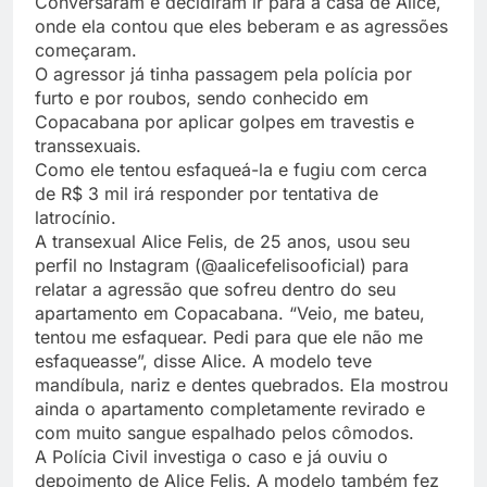
Conversaram e decidiram ir para a casa de Alice,
onde ela contou que eles beberam e as agressões
começaram.
O agressor já tinha passagem pela polícia por
furto e por roubos, sendo conhecido em
Copacabana por aplicar golpes em travestis e
transsexuais.
Como ele tentou esfaqueá-la e fugiu com cerca
de R$ 3 mil irá responder por tentativa de
latrocínio.
A transexual Alice Felis, de 25 anos, usou seu
perfil no Instagram (@aalicefelisooficial) para
relatar a agressão que sofreu dentro do seu
apartamento em Copacabana. “Veio, me bateu,
tentou me esfaquear. Pedi para que ele não me
esfaqueasse”, disse Alice. A modelo teve
mandíbula, nariz e dentes quebrados. Ela mostrou
ainda o apartamento completamente revirado e
com muito sangue espalhado pelos cômodos.
A Polícia Civil investiga o caso e já ouviu o
depoimento de Alice Felis. A modelo também fez