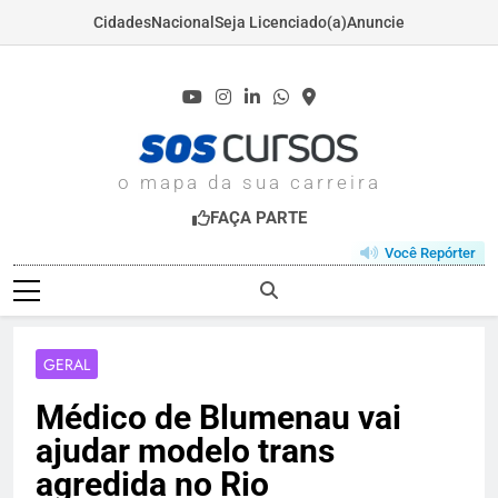
Cidades
Nacional
Seja Licenciado(a)
Anuncie
Skip
to
content
SOSCURSOS.COM
o mapa da sua carreira
FAÇA PARTE
Você Repórter
GERAL
Médico de Blumenau vai
ajudar modelo trans
agredida no Rio