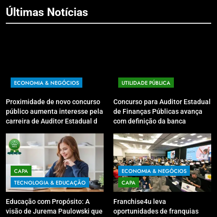
Últimas Notícias
ECONOMIA & NEGÓCIOS
UTILIDADE PÚBLICA
Proximidade de novo concurso
Concurso para Auditor Estadual
público aumenta interesse pela
de Finanças Públicas avança
carreira de Auditor Estadual de
com definição da banca
Finanças Públicas; live no
organizadora
Youtube irá sanar dúvidas
CAPA
ECONOMIA & NEGÓCIOS
TECNOLOGIA & EDUCAÇÃO
CAPA
Educação com Propósito: A
Franchise4u leva
visão de Jurema Paulowski que
oportunidades de franquias