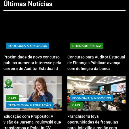
Últimas Notícias
ECONOMIA & NEGÓCIOS
UTILIDADE PÚBLICA
Proximidade de novo concurso
Concurso para Auditor Estadual
público aumenta interesse pela
de Finanças Públicas avança
carreira de Auditor Estadual de
com definição da banca
Finanças Públicas; live no
organizadora
Youtube irá sanar dúvidas
CAPA
ECONOMIA & NEGÓCIOS
TECNOLOGIA & EDUCAÇÃO
CAPA
Educação com Propósito: A
Franchise4u leva
visão de Jurema Paulowski que
oportunidades de franquias
transformou o Polo UniCV
para Joinville e região com