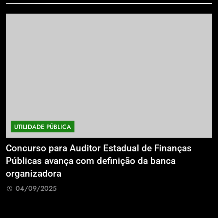
UTILIDADE PÚBLICA
a
Concurso para Auditor Estadual de Finanças
E
Públicas avança com definição da banca
P
organizadora
G
04/09/2025