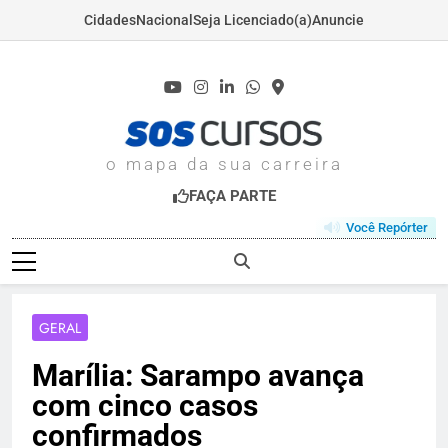
Cidades
Nacional
Seja Licenciado(a)
Anuncie
Skip
to
content
SOSCURSOS.COM
o mapa da sua carreira
FAÇA PARTE
Você Repórter
GERAL
Marília: Sarampo avança
com cinco casos
confirmados