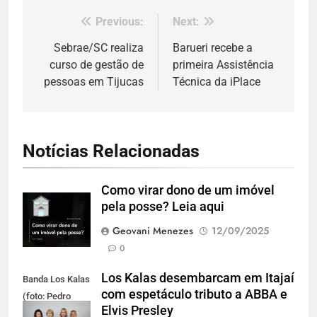
Previous:
Next:
Navegação
de
Sebrae/SC realiza
Barueri recebe a
curso de gestão de
primeira Assistência
Post
pessoas em Tijucas
Técnica da iPlace
Notícias Relacionadas
Como virar dono de um imóvel
pela posse? Leia aqui
Geovani Menezes
12/09/2025
0
Los Kalas desembarcam em Itajaí
Banda Los Kalas
com espetáculo tributo a ABBA e
(foto: Pedro
Elvis Presley
Oliveira)