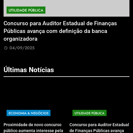
UTILIDADE PÚBLICA
a
Concurso para Auditor Estadual de Finanças
E
Públicas avança com definição da banca
P
organizadora
G
04/09/2025
Últimas Notícias
ECONOMIA & NEGÓCIOS
UTILIDADE PÚBLICA
Proximidade de novo concurso
Concurso para Auditor Estadual
público aumenta interesse pela
de Finanças Públicas avança