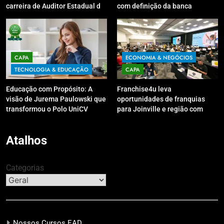
carreira de Auditor Estadual de
com definição da banca
Finanças Públicas; live no
organizadora
Youtube irá sanar dúvidas
CAPA
ECONOMIA & NEGÓCIOS
TECNOLOGIA & EDUCAÇÃO
CAPA
Educação com Propósito: A
Franchise4u leva
visão de Jurema Paulowski que
oportunidades de franquias
transformou o Polo UniCV
para Joinville e região com
Guarapuava em referência de
modelo de evento exclusivo
acolhimento
Atalhos
Categorias
Nossos Cursos EAD