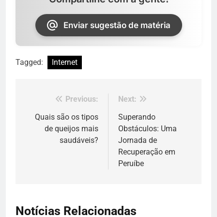
Enviar sugestão de matéria
Tagged:
Internet
Previous:
Next:
Navegação
de
Quais são os tipos
Superando
de queijos mais
Obstáculos: Uma
Post
saudáveis?
Jornada de
Recuperação em
Peruíbe
Notícias Relacionadas