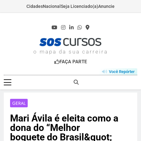
Cidades
Nacional
Seja Licenciado(a)
Anuncie
Skip
to
content
SOSCURSOS.COM
o mapa da sua carreira
FAÇA PARTE
Você Repórter
GERAL
Mari Ávila é eleita como a
dona do “Melhor
boquete do Brasil&quot;