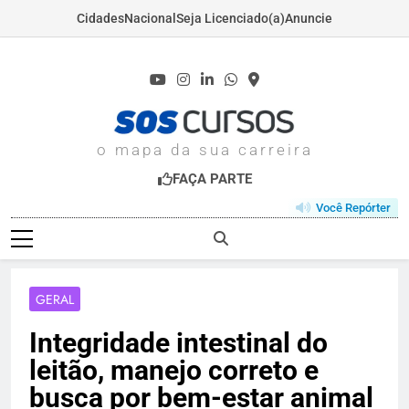
Cidades
Nacional
Seja Licenciado(a)
Anuncie
Skip
to
content
SOSCURSOS.COM
o mapa da sua carreira
FAÇA PARTE
Você Repórter
GERAL
Integridade intestinal do
leitão, manejo correto e
busca por bem-estar animal