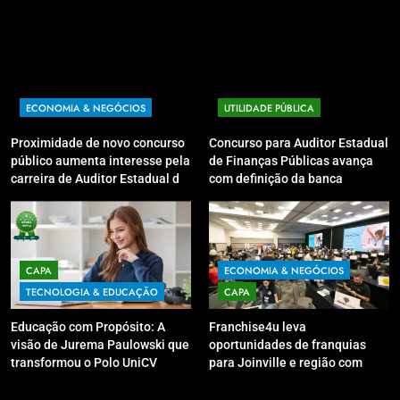
ECONOMIA & NEGÓCIOS
UTILIDADE PÚBLICA
Proximidade de novo concurso
Concurso para Auditor Estadual
público aumenta interesse pela
de Finanças Públicas avança
carreira de Auditor Estadual de
com definição da banca
Finanças Públicas; live no
organizadora
Youtube irá sanar dúvidas
CAPA
ECONOMIA & NEGÓCIOS
TECNOLOGIA & EDUCAÇÃO
CAPA
Educação com Propósito: A
Franchise4u leva
visão de Jurema Paulowski que
oportunidades de franquias
transformou o Polo UniCV
para Joinville e região com
Guarapuava em referência de
modelo de evento exclusivo
acolhimento