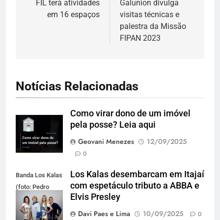
de
FIL terá atividades
Galunion divulga
em 16 espaços
visitas técnicas e
Post
palestra da Missão
FIPAN 2023
Notícias Relacionadas
Como virar dono de um imóvel
pela posse? Leia aqui
Geovani Menezes
12/09/2025
0
Los Kalas desembarcam em Itajaí
Banda Los Kalas
com espetáculo tributo a ABBA e
(foto: Pedro
Elvis Presley
Oliveira)
Davi Paes e Lima
10/09/2025
0