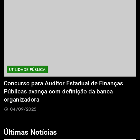
UTILIDADE PÚBLICA
a
Concurso para Auditor Estadual de Finanças
E
Públicas avança com definição da banca
P
organizadora
G
04/09/2025
Últimas Notícias