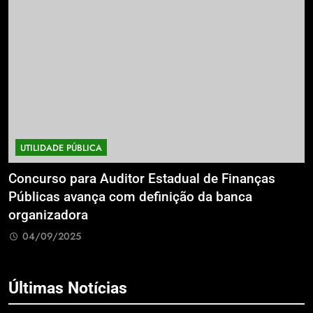
UTILIDADE PÚBLICA
a
Concurso para Auditor Estadual de Finanças
E
Públicas avança com definição da banca
P
organizadora
G
04/09/2025
Últimas Notícias