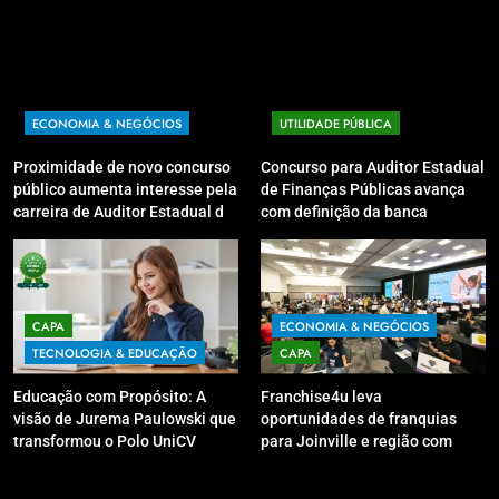
ECONOMIA & NEGÓCIOS
UTILIDADE PÚBLICA
Proximidade de novo concurso
Concurso para Auditor Estadual
público aumenta interesse pela
de Finanças Públicas avança
carreira de Auditor Estadual de
com definição da banca
Finanças Públicas; live no
organizadora
Youtube irá sanar dúvidas
CAPA
ECONOMIA & NEGÓCIOS
TECNOLOGIA & EDUCAÇÃO
CAPA
Educação com Propósito: A
Franchise4u leva
visão de Jurema Paulowski que
oportunidades de franquias
transformou o Polo UniCV
para Joinville e região com
Guarapuava em referência de
modelo de evento exclusivo
acolhimento