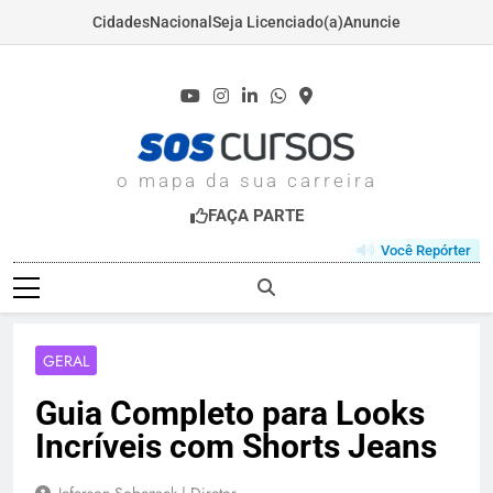
Cidades
Nacional
Seja Licenciado(a)
Anuncie
Skip
to
content
SOSCURSOS.COM
o mapa da sua carreira
FAÇA PARTE
Você Repórter
GERAL
Guia Completo para Looks
Incríveis com Shorts Jeans