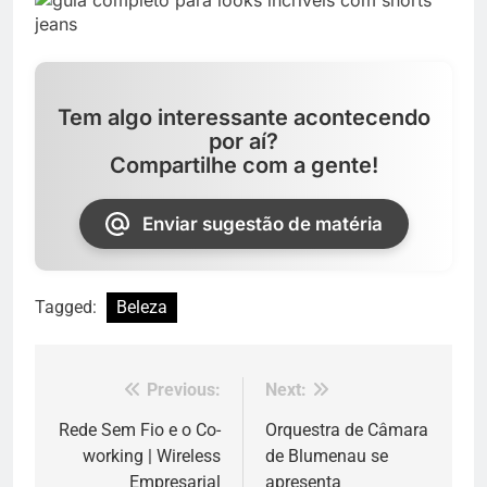
Tem algo interessante acontecendo
por aí?
Compartilhe com a gente!
Enviar sugestão de matéria
Tagged:
Beleza
Previous:
Next:
Navegação
de
Rede Sem Fio e o Co-
Orquestra de Câmara
working | Wireless
de Blumenau se
Post
Empresarial
apresenta