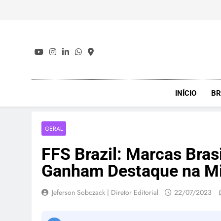
Skip
to
content
INÍCIO
BR
GERAL
FFS Brazil: Marcas Bras
Ganham Destaque na M
Jeferson Sobczack | Diretor Editorial
22/07/2023