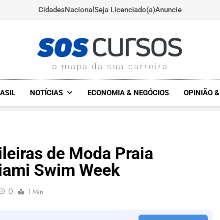
Cidades
Nacional
Seja Licenciado(a)
Anuncie
SOSCURSOS.COM.BR
o mapa da sua carreira
ASIL
NOTÍCIAS
ECONOMIA & NEGÓCIOS
OPINIÃO 
ileiras de Moda Praia
iami Swim Week
0
1 Min