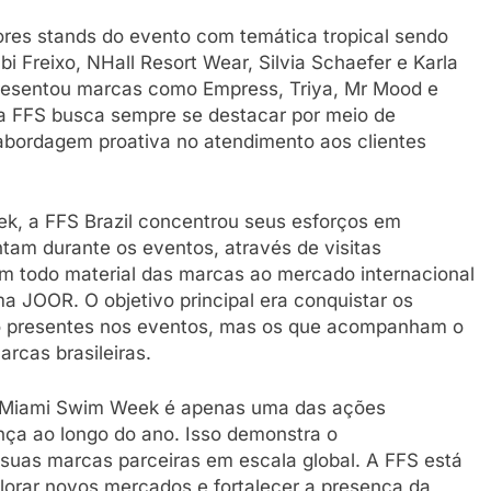
es stands do evento com temática tropical sendo
 Freixo, NHall Resort Wear, Silvia Schaefer e Karla
presentou marcas como Empress, Triya, Mr Mood e
a FFS busca sempre se destacar por meio de
bordagem proativa no atendimento aos clientes
k, a FFS Brazil concentrou seus esforços em
tam durante os eventos, através de visitas
ém todo material das marcas ao mercado internacional
a JOOR. O objetivo principal era conquistar os
só presentes nos eventos, mas os que acompanham o
arcas brasileiras.
na Miami Swim Week é apenas uma das ações
nça ao longo do ano. Isso demonstra o
as marcas parceiras em escala global. A FFS está
orar novos mercados e fortalecer a presença da