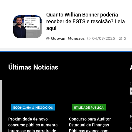
Quanto Willian Bonner poderia
receber de FGTS e rescisão? Leia
aqui
Geovani Menezes
04/09/2025
0
Últimas Notícias
C
ECONOMIA & NEGÓCIOS
UTILIDADE PÚBLICA
Proximidade de novo
Concurso para Auditor
concurso público aumenta
Estadual de Finanças
interesse pela carreira de
Públicas avança com