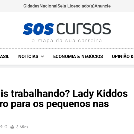
Cidades
Nacional
Seja Licenciado(a)
Anuncie
SOSCURSOS.COM.BR
o mapa da sua carreira
ASIL
NOTÍCIAS
ECONOMIA & NEGÓCIOS
OPINIÃO 
is trabalhando? Lady Kiddos
ro para os pequenos nas
0
3 Mins