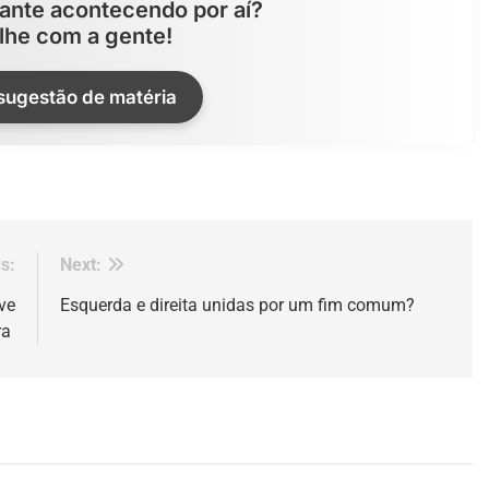
ante acontecendo por aí?
lhe com a gente!
 sugestão de matéria
s:
Next:
ve
Esquerda e direita unidas por um fim comum?
ra