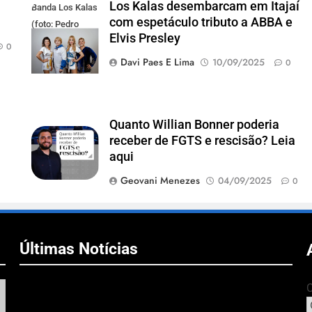
Los Kalas desembarcam em Itajaí
Banda Los Kalas
com espetáculo tributo a ABBA e
(foto: Pedro
Elvis Presley
Oliveira)
0
Davi Paes E Lima
10/09/2025
0
Quanto Willian Bonner poderia
receber de FGTS e rescisão? Leia
aqui
Geovani Menezes
04/09/2025
0
Últimas Notícias
C