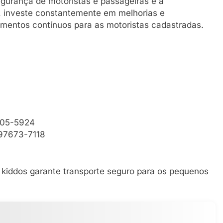
egurança de motoristas e passageiras e a
o, investe constantemente em melhorias e
amentos contínuos para as motoristas cadastradas.
6705-5924
) 97673-7118