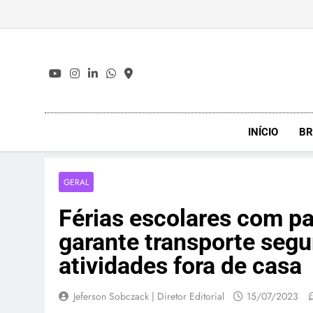
Skip
to
content
INÍCIO
BR
GERAL
Férias escolares com pa
garante transporte segu
atividades fora de casa
Jeferson Sobczack | Diretor Editorial
15/07/2023