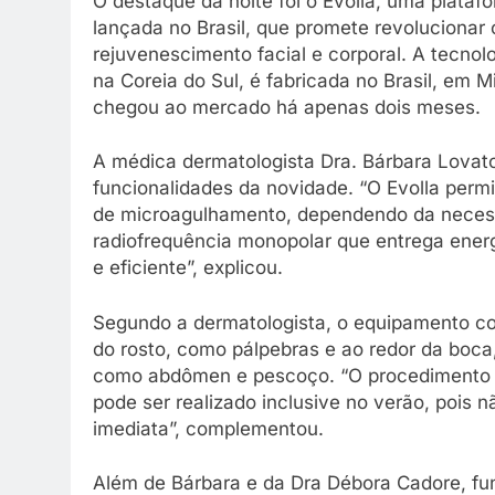
O destaque da noite foi o Evolla, uma plata
lançada no Brasil, que promete revolucionar 
rejuvenescimento facial e corporal. A tecno
na Coreia do Sul, é fabricada no Brasil, em 
chegou ao mercado há apenas dois meses.
A médica dermatologista Dra. Bárbara Lovato,
funcionalidades da novidade. “O Evolla permi
de microagulhamento, dependendo da necess
radiofrequência monopolar que entrega energ
e eficiente”, explicou.
Segundo a dermatologista, o equipamento co
do rosto, como pálpebras e ao redor da boc
como abdômen e pescoço. “O procedimento é
pode ser realizado inclusive no verão, pois
imediata”, complementou.
Além de Bárbara e da Dra Débora Cadore, fund