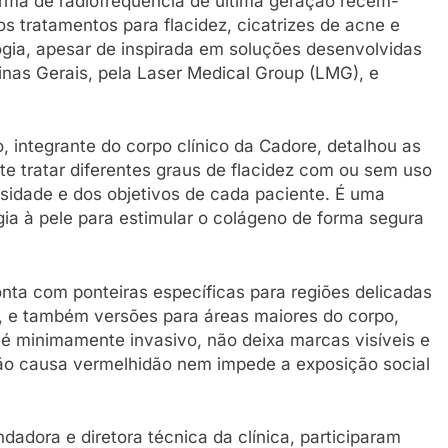
forma de radiofrequência de última geração recém-
os tratamentos para flacidez, cicatrizes de acne e
logia, apesar de inspirada em soluções desenvolvidas
Minas Gerais, pela Laser Medical Group (LMG), e
 integrante do corpo clínico da Cadore, detalhou as
te tratar diferentes graus de flacidez com ou sem uso
idade e dos objetivos de cada paciente. É uma
ia à pele para estimular o colágeno de forma segura
nta com ponteiras específicas para regiões delicadas
a, e também versões para áreas maiores do corpo,
 minimamente invasivo, não deixa marcas visíveis e
 não causa vermelhidão nem impede a exposição social
adora e diretora técnica da clínica, participaram