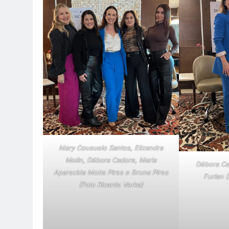
Mary Cousuelo Santos, Elizandra
Molin, Débora Cadore, Maria
Débora Ca
Aparecida Motta Pires e Bruna Pires
Furlan 
(Foto Ricardo Verka)