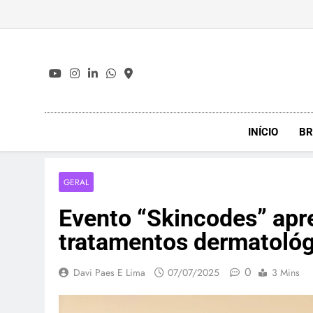
Skip
to
content
INÍCIO
BR
GERAL
Evento “Skincodes” apr
tratamentos dermatológ
0
Davi Paes E Lima
07/07/2025
3 Mins