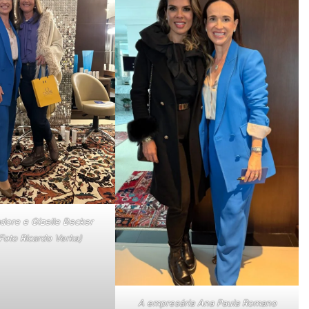
dore e Gizelle Becker
(Foto Ricardo Verka)
A empresária Ana Paula Romano