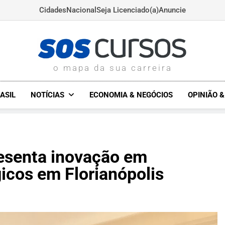
Cidades
Nacional
Seja Licenciado(a)
Anuncie
SOSCURSOS.COM.BR
o mapa da sua carreira
ASIL
NOTÍCIAS
ECONOMIA & NEGÓCIOS
OPINIÃO 
esenta inovação em
icos em Florianópolis