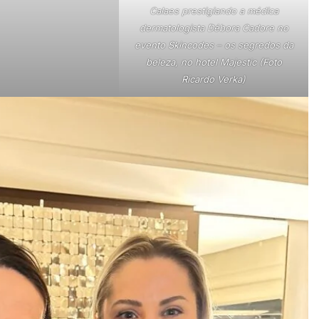
Calaes prestigiando a médica
dermatologista Débora Cadore no
evento Skincodes – os segredos da
beleza, no hotel Majestic (Foto
Ricardo Verka)