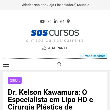
Cidades
Nacional
Seja Licenciado(a)
Anuncie
Skip
to
content
SOSCURSOS.COM
o mapa da sua carreira
FAÇA PARTE
Você Repórter
GERAL
Dr. Kelson Kawamura: O
Especialista em Lipo HD e
Cirurgia Plástica de