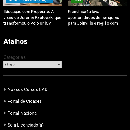
TECNOLOGIA & EDUCAÇÃO
CAPA
Educação com Propósito: A
Franchise4u leva
visão de Jurema Paulowski que
oportunidades de franquias
transformou o Polo UniCV
para Joinville e região com
Guarapuava em referência de
modelo de evento exclusivo
acolhimento
Atalhos
Categorias
Nossos Cursos EAD
Portal de Cidades
Portal Nacional
Seja Licenciado(a)