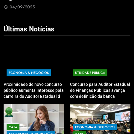
04/09/2025
Últimas Notícias
ECONOMIA & NEGÓCIOS
UTILIDADE PÚBLICA
Proximidade de novo concurso
Concurso para Auditor Estadual
público aumenta interesse pela
de Finanças Públicas avança
carreira de Auditor Estadual de
com definição da banca
Finanças Públicas; live no
organizadora
Youtube irá sanar dúvidas
CAPA
ECONOMIA & NEGÓCIOS