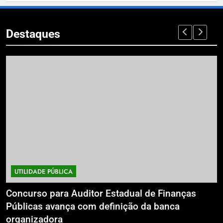
Destaques
UTILIDADE PÚBLICA
a
Concurso para Auditor Estadual de Finanças
E
Públicas avança com definição da banca
P
organizadora
G