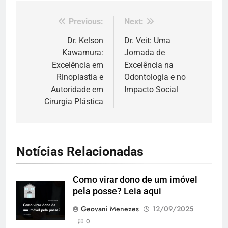
Previous:
Next:
Navegação
de
Dr. Kelson
Dr. Veit: Uma
Kawamura:
Jornada de
Post
Excelência em
Excelência na
Rinoplastia e
Odontologia e no
Autoridade em
Impacto Social
Cirurgia Plástica
Notícias Relacionadas
Como virar dono de um imóvel
pela posse? Leia aqui
Geovani Menezes
12/09/2025
0