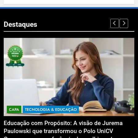
Destaques
CAPA
TECNOLOGIA & EDUCAÇÃO
Educação com Propósito: A visão de Jurema
F
Paulowski que transformou o Polo UniCV
p