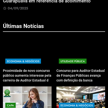
Guarapuava em referência de acolhimento
e
04/09/2025
Últimas Notícias
ECONOMIA & NEGÓCIOS
UTILIDADE PÚBLICA
Proximidade de novo concurso
Concurso para Auditor Estadual
público aumenta interesse pela
de Finanças Públicas avança
carreira de Auditor Estadual de
com definição da banca
Finanças Públicas; live no
organizadora
Youtube irá sanar dúvidas
CAPA
ECONOMIA & NEGÓCIOS