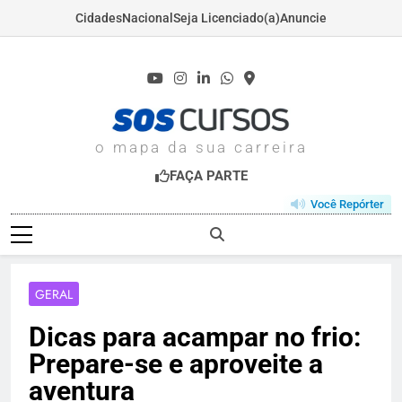
Cidades
Nacional
Seja Licenciado(a)
Anuncie
Skip
to
content
SOSCURSOS.COM
o mapa da sua carreira
FAÇA PARTE
Você Repórter
GERAL
Dicas para acampar no frio:
Prepare-se e aproveite a
aventura