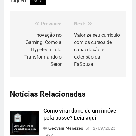
Tagged:
Geral
Previous:
Next:
Navegação
de
Inovação no
Valorize seu currículo
iGaming: Como a
com os cursos de
Post
Hypetech Está
capacitação e
Transformando o
extensão da
Setor
FaSouza
Notícias Relacionadas
Como virar dono de um imóvel
pela posse? Leia aqui
Geovani Menezes
12/09/2025
0