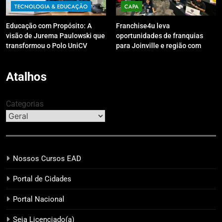
TECNOLOGIA & EDUCAÇÃO
CAPA
Educação com Propósito: A
Franchise4u leva
visão de Jurema Paulowski que
oportunidades de franquias
transformou o Polo UniCV
para Joinville e região com
Guarapuava em referência de
modelo de evento exclusivo
acolhimento
Atalhos
Categorias
Nossos Cursos EAD
Portal de Cidades
Portal Nacional
Seja Licenciado(a)