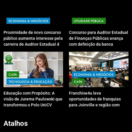
ECONOMIA & NEGÓCIOS
UTILIDADE PÚBLICA
Proximidade de novo concurso
Concurso para Auditor Estadual
público aumenta interesse pela
de Finanças Públicas avança
carreira de Auditor Estadual de
com definição da banca
Finanças Públicas; live no
organizadora
Youtube irá sanar dúvidas
CAPA
ECONOMIA & NEGÓCIOS
TECNOLOGIA & EDUCAÇÃO
CAPA
Educação com Propósito: A
Franchise4u leva
visão de Jurema Paulowski que
oportunidades de franquias
transformou o Polo UniCV
para Joinville e região com
Guarapuava em referência de
modelo de evento exclusivo
acolhimento
Atalhos