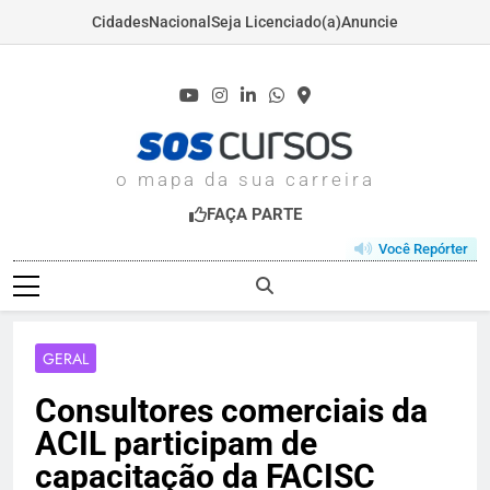
Cidades
Nacional
Seja Licenciado(a)
Anuncie
Skip
to
content
SOSCURSOS.COM
o mapa da sua carreira
FAÇA PARTE
Você Repórter
GERAL
Consultores comerciais da
ACIL participam de
capacitação da FACISC