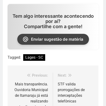
Tem algo interessante acontecendo
por aí?
Compartilhe com a gente!
Enviar sugestão de matéria
Tagged:
Lages - SC
Previous:
Next:
Navegação
de
Mais transparência.
STF valida
Ouvidoria Municipal
prorrogações de
Post
de Itamaraju já está
interceptações
realizando
telefônicas