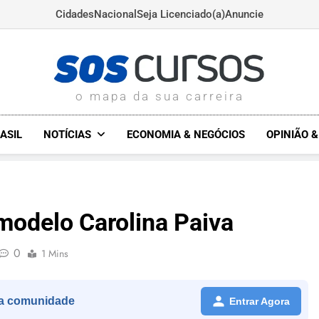
Cidades
Nacional
Seja Licenciado(a)
Anuncie
SOSCURSOS.COM.BR
o mapa da sua carreira
ASIL
NOTÍCIAS
ECONOMIA & NEGÓCIOS
OPINIÃO 
modelo Carolina Paiva
0
1 Mins
a comunidade
Entrar Agora