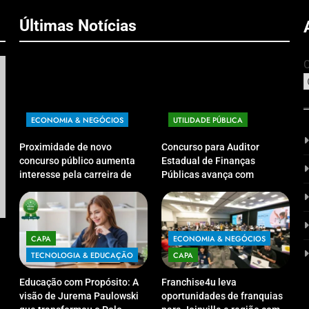
Últimas Notícias
C
ECONOMIA & NEGÓCIOS
UTILIDADE PÚBLICA
Proximidade de novo
Concurso para Auditor
concurso público aumenta
Estadual de Finanças
interesse pela carreira de
Públicas avança com
Auditor Estadual de Finanças
definição da banca
Públicas; live no Youtube irá
organizadora
CAPA
TECNOLOGIA & EDUCAÇÃO
CAP
sanar dúvidas
Educação com Propósito: A visão de Jurema
Franc
CAPA
ECONOMIA & NEGÓCIOS
Paulowski que transformou o Polo UniCV
para 
TECNOLOGIA & EDUCAÇÃO
CAPA
Guarapuava em referência de acolhimento
exclu
Educação com Propósito: A
Franchise4u leva
04/09/2025
04/
visão de Jurema Paulowski
oportunidades de franquias