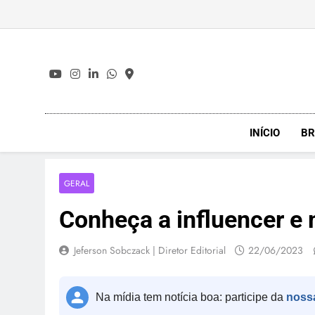
Skip
to
content
INÍCIO
BR
GERAL
Conheça a influencer e 
Jeferson Sobczack | Diretor Editorial
22/06/2023
Na mídia tem notícia boa: participe da
noss