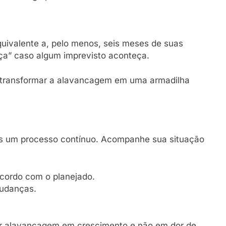
uivalente a, pelo menos, seis meses de suas
ça” caso algum imprevisto aconteça.
 transformar a alavancagem em uma armadilha
s um processo contínuo. Acompanhe sua situação
acordo com o planejado.
udanças.
ar alavancagem em crescimento e não em dor de