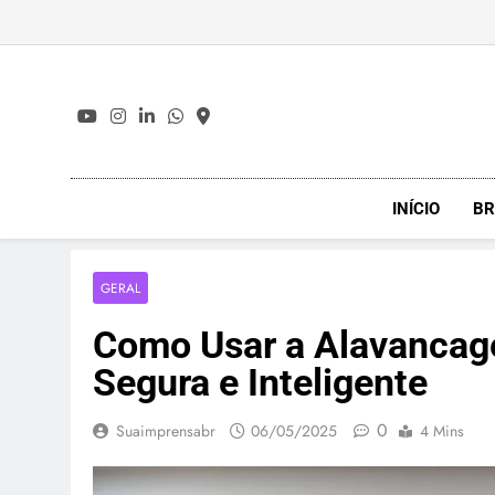
Skip
to
content
INÍCIO
BR
GERAL
Como Usar a Alavancag
Segura e Inteligente
0
Suaimprensabr
06/05/2025
4 Mins