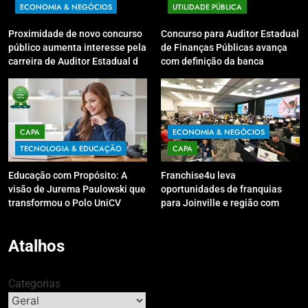
ECONOMIA & NEGÓCIOS
UTILIDADE PÚBLICA
Proximidade de novo concurso
Concurso para Auditor Estadual
público aumenta interesse pela
de Finanças Públicas avança
carreira de Auditor Estadual de
com definição da banca
Finanças Públicas; live no
organizadora
Youtube irá sanar dúvidas
CAPA
ECONOMIA & NEGÓCIOS
TECNOLOGIA & EDUCAÇÃO
CAPA
Educação com Propósito: A
Franchise4u leva
visão de Jurema Paulowski que
oportunidades de franquias
transformou o Polo UniCV
para Joinville e região com
Guarapuava em referência de
modelo de evento exclusivo
acolhimento
Atalhos
Categorias