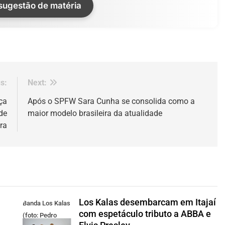
 sugestão de matéria
s:
Next:
ça
Após o SPFW Sara Cunha se consolida como a
de
maior modelo brasileira da atualidade
ra
Los Kalas desembarcam em Itajaí
Banda Los Kalas
com espetáculo tributo a ABBA e
(foto: Pedro