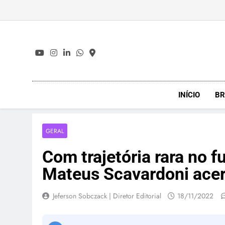
Skip
to
content
INÍCIO
BR
GERAL
Com trajetória rara no fu
Mateus Scavardoni acer
Jeferson Sobczack | Diretor Editorial
18/11/2022