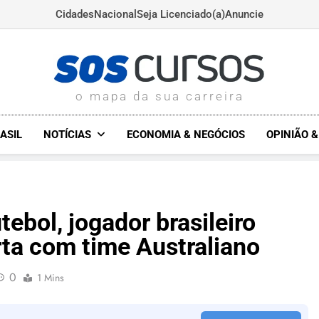
Cidades
Nacional
Seja Licenciado(a)
Anuncie
SOSCURSOS.COM.BR
o mapa da sua carreira
ASIL
NOTÍCIAS
ECONOMIA & NEGÓCIOS
OPINIÃO 
tebol, jogador brasileiro
ta com time Australiano
0
1 Mins