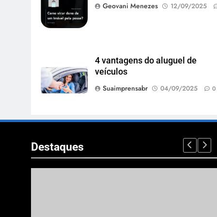
Geovani Menezes
12/09/2025
4 vantagens do aluguel de
veículos
Suaimprensabr
04/09/2025
0
Destaques