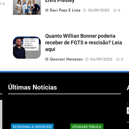
Elvis Presley
Oliveira)
0
Davi Paes E Lima
10/09/2025
0
Quanto Willian Bonner poderia
receber de FGTS e rescisão? Leia
aqui
Geovani Menezes
04/09/2025
0
Últimas Notícias
C
ECONOMIA & NEGÓCIOS
UTILIDADE PÚBLICA