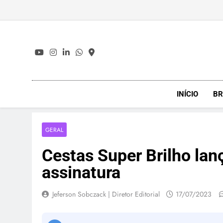
Skip
to
content
INÍCIO
BR
GERAL
Cestas Super Brilho la
assinatura
Jeferson Sobczack | Diretor Editorial
17/07/2023