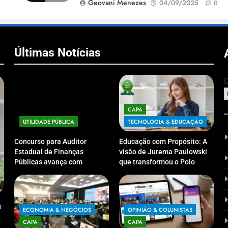
Geovani Menezes
04/09/2025
0
Últimas Notícias
C
CAPA
UTILIDADE PÚBLICA
TECNOLOGIA & EDUCAÇÃO
Concurso para Auditor
Educação com Propósito: A
Estadual de Finanças
visão de Jurema Paulowski
Públicas avança com
que transformou o Polo
definição da banca
UniCV Guarapuava em
organizadora
referência de acolhimento
CAPA
ECONOMIA & NEGÓCIOS
CAP
a
Franchise4u leva oportunidades de franquias
A Míd
ECONOMIA & NEGÓCIOS
OPINIÃO & COLUNISTAS
para Joinville e região com modelo de evento
views
CAPA
CAPA