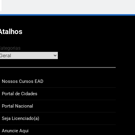
Atalhos
ategorias
Nossos Cursos EAD
Portal de Cidades
Portal Nacional
A
OPINIÃO & COLUNISTAS
UTILIDADE PÚ
Seja Licenciado(a)
ia da Futilidade Morreu. Troquei 3.000
Concurso pa
 de 24h por 1 notícia que dura 10 anos.
Públicas av
Anuncie Aqui