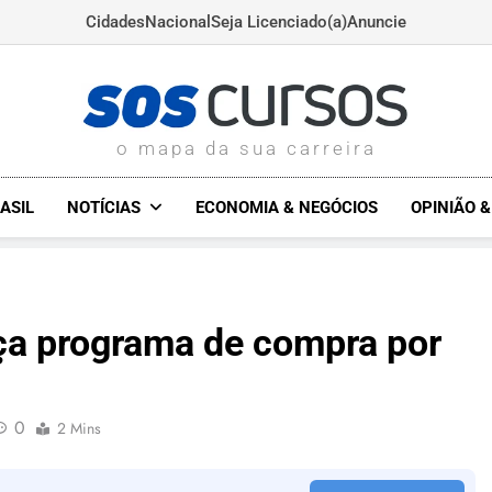
Cidades
Nacional
Seja Licenciado(a)
Anuncie
SOSCURSOS.COM.BR
o mapa da sua carreira
ASIL
NOTÍCIAS
ECONOMIA & NEGÓCIOS
OPINIÃO 
nça programa de compra por
0
2 Mins