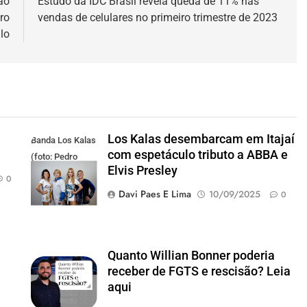
ão
Estudo da IDC Brasil revela queda de 11% nas
ro
vendas de celulares no primeiro trimestre de 2023
lo
Los Kalas desembarcam em Itajaí
Banda Los Kalas
com espetáculo tributo a ABBA e
(foto: Pedro
Elvis Presley
Oliveira)
0
Davi Paes E Lima
10/09/2025
0
Quanto Willian Bonner poderia
receber de FGTS e rescisão? Leia
aqui