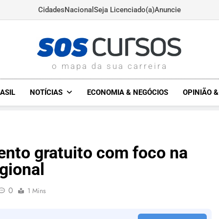
Cidades
Nacional
Seja Licenciado(a)
Anuncie
SOSCURSOS.COM.BR
o mapa da sua carreira
ASIL
NOTÍCIAS
ECONOMIA & NEGÓCIOS
OPINIÃO 
ento gratuito com foco na
gional
0
1 Mins