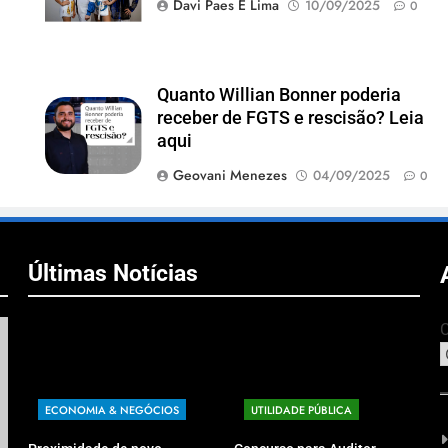
Davi Paes E Lima
10/09/2025
0
Quanto Willian Bonner poderia
receber de FGTS e rescisão? Leia
aqui
Geovani Menezes
04/09/2025
0
Últimas Notícias
C
ECONOMIA & NEGÓCIOS
UTILIDADE PÚBLICA