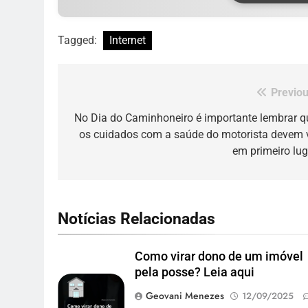
Tagged:
Internet
Previou
Navegação
de
No Dia do Caminhoneiro é importante lembrar q
os cuidados com a saúde do motorista devem v
Post
em primeiro lug
Notícias Relacionadas
Como virar dono de um imóvel
pela posse? Leia aqui
Geovani Menezes
12/09/2025