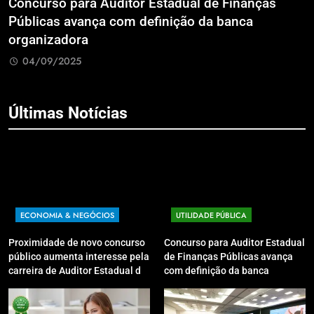
a
Concurso para Auditor Estadual de Finanças
E
Públicas avança com definição da banca
P
organizadora
G
04/09/2025
Últimas Notícias
ECONOMIA & NEGÓCIOS
UTILIDADE PÚBLICA
Proximidade de novo concurso
Concurso para Auditor Estadual
público aumenta interesse pela
de Finanças Públicas avança
carreira de Auditor Estadual de
com definição da banca
Finanças Públicas; live no
organizadora
Youtube irá sanar dúvidas