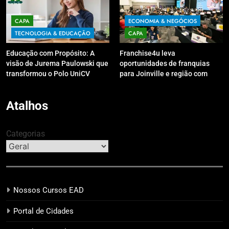
CAPA
ECONOMIA & NEGÓCIOS
TECNOLOGIA & EDUCAÇÃO
CAPA
Educação com Propósito: A
Franchise4u leva
visão de Jurema Paulowski que
oportunidades de franquias
transformou o Polo UniCV
para Joinville e região com
Guarapuava em referência de
modelo de evento exclusivo
acolhimento
Atalhos
Categorias
Nossos Cursos EAD
Portal de Cidades