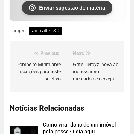
Enviar sugestão de matéria
Tagged:
Joinville - SC
Previous:
Next:
Navegação
de
Bombeiro Mirim abre
Grife Heroyz inova ao
inscrições para teste
ingressar no
Post
seletivo
mercado de cerveja
Notícias Relacionadas
Como virar dono de um imóvel
pela posse? Leia aqui