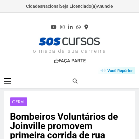
Cidades
Nacional
Seja Licenciado(a)
Anuncie
Skip
to
content
SOSCURSOS.COM
o mapa da sua carreira
FAÇA PARTE
Você Repórter
GERAL
Bombeiros Voluntários de
Joinville promovem
primeira corrida de rua