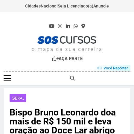
Cidades
Nacional
Seja Licenciado(a)
Anuncie
Skip
to
content
SOSCURSOS.COM
o mapa da sua carreira
FAÇA PARTE
Você Repórter
GERAL
Bispo Bruno Leonardo doa
mais de R$ 150 mil e leva
oração ao Doce Lar abrigo