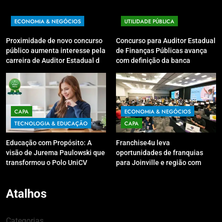
ECONOMIA & NEGÓCIOS
UTILIDADE PÚBLICA
Proximidade de novo concurso
Concurso para Auditor Estadual
público aumenta interesse pela
de Finanças Públicas avança
carreira de Auditor Estadual de
com definição da banca
Finanças Públicas; live no
organizadora
Youtube irá sanar dúvidas
CAPA
ECONOMIA & NEGÓCIOS
TECNOLOGIA & EDUCAÇÃO
CAPA
Educação com Propósito: A
Franchise4u leva
visão de Jurema Paulowski que
oportunidades de franquias
transformou o Polo UniCV
para Joinville e região com
Guarapuava em referência de
modelo de evento exclusivo
acolhimento
Atalhos
Categorias