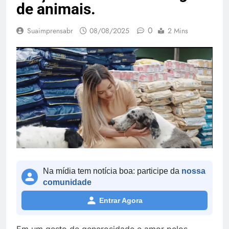
de animais.
0
Suaimprensabr
08/08/2025
2 Mins
Na mídia tem notícia boa: participe da
nossa
comunidade
Entrar Agora
Em um gesto de generosidade e amor pelos