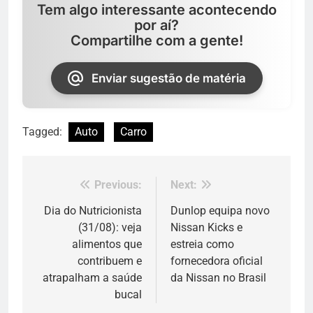
Tem algo interessante acontecendo
por aí?
Compartilhe com a gente!
Enviar sugestão de matéria
Tagged:
Auto
Carro
Previous:
Next:
Navegação
de
Dia do Nutricionista
Dunlop equipa novo
(31/08): veja
Nissan Kicks e
Post
alimentos que
estreia como
contribuem e
fornecedora oficial
atrapalham a saúde
da Nissan no Brasil
bucal