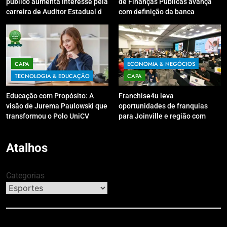
público aumenta interesse pela
de Finanças Públicas avança
carreira de Auditor Estadual de
com definição da banca
Finanças Públicas; live no
organizadora
Youtube irá sanar dúvidas
CAPA
ECONOMIA & NEGÓCIOS
TECNOLOGIA & EDUCAÇÃO
CAPA
Educação com Propósito: A
Franchise4u leva
visão de Jurema Paulowski que
oportunidades de franquias
transformou o Polo UniCV
para Joinville e região com
Guarapuava em referência de
modelo de evento exclusivo
acolhimento
Atalhos
Categorias