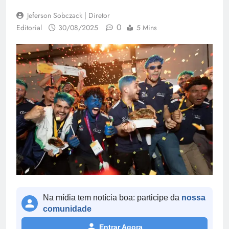
Jeferson Sobczack | Diretor
0
Editorial
30/08/2025
5 Mins
Na mídia tem notícia boa: participe da
nossa
comunidade
Entrar Agora