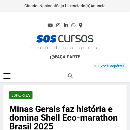
Cidades
Nacional
Seja Licenciado(a)
Anuncie
Skip
to
content
SOSCURSOS.COM
o mapa da sua carreira
FAÇA PARTE
Você Repórter
ESPORTES
Minas Gerais faz história e
domina Shell Eco-marathon
Brasil 2025