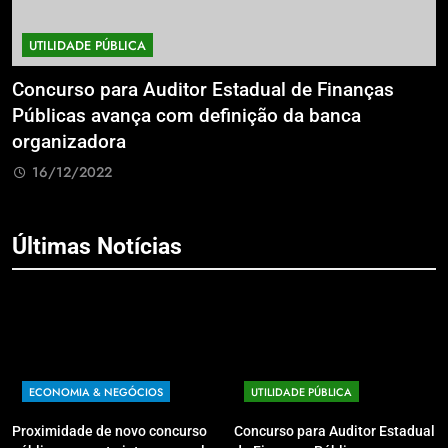
UTILIDADE PÚBLICA
a
Concurso para Auditor Estadual de Finanças
E
Públicas avança com definição da banca
P
organizadora
G
16/12/2022
Últimas Notícias
ECONOMIA & NEGÓCIOS
UTILIDADE PÚBLICA
Proximidade de novo concurso
Concurso para Auditor Estadual