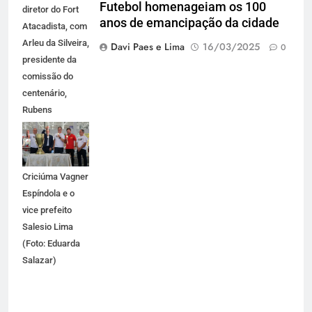
Futebol homenageiam os 100
diretor do Fort
anos de emancipação da cidade
Atacadista, com
Arleu da Silveira,
Davi Paes e Lima
16/03/2025
0
presidente da
comissão do
centenário,
Rubens
AngeloTi,
presidente da
FCF, Prefeito de
Criciúma Vagner
Espíndola e o
vice prefeito
Salesio Lima
(Foto: Eduarda
Salazar)