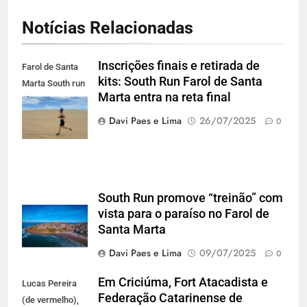
Notícias Relacionadas
Inscrições finais e retirada de
Farol de Santa
kits: South Run Farol de Santa
Marta South run
Marta entra na reta final
(foto
divulgação)
Davi Paes e Lima
26/07/2025
0
South Run promove “treinão” com
vista para o paraíso no Farol de
Santa Marta
Davi Paes e Lima
09/07/2025
0
Em Criciúma, Fort Atacadista e
Lucas Pereira
Federação Catarinense de
(de vermelho),