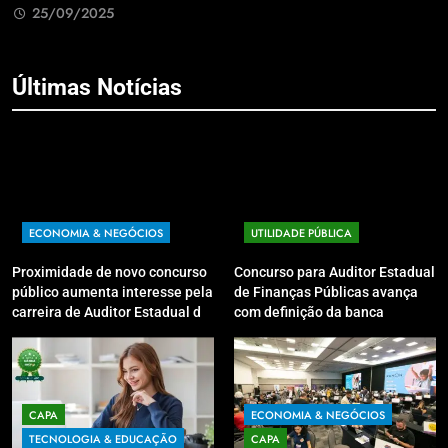
25/09/2025
Últimas Notícias
ECONOMIA & NEGÓCIOS
UTILIDADE PÚBLICA
Proximidade de novo concurso
Concurso para Auditor Estadual
público aumenta interesse pela
de Finanças Públicas avança
carreira de Auditor Estadual de
com definição da banca
Finanças Públicas; live no
organizadora
Youtube irá sanar dúvidas
CAPA
ECONOMIA & NEGÓCIOS
TECNOLOGIA & EDUCAÇÃO
CAPA