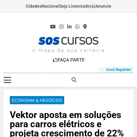
Cidades
Nacional
Seja Licenciado(a)
Anuncie
Skip
to
content
SOSCURSOS.COM
o mapa da sua carreira
FAÇA PARTE
Você Repórter
ECONOMIA & NEGÓCIOS
Vektor aposta em soluções
para carros elétricos e
projeta crescimento de 22%