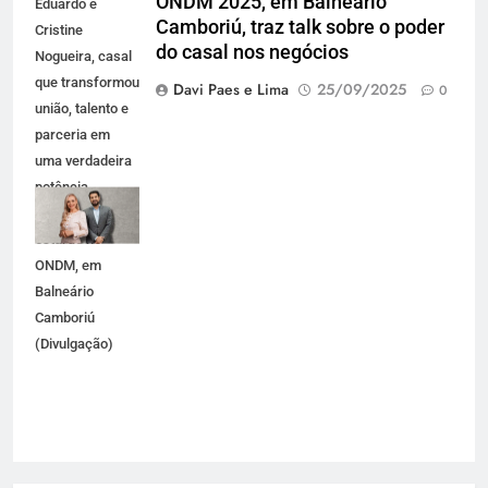
ONDM 2025, em Balneário
Eduardo e
Camboriú, traz talk sobre o poder
Cristine
do casal nos negócios
Nogueira, casal
que transformou
Davi Paes e Lima
25/09/2025
0
união, talento e
parceria em
uma verdadeira
potência
empresarial
estarão no
ONDM, em
Balneário
Camboriú
(Divulgação)