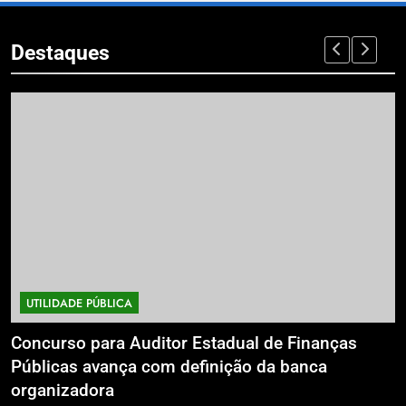
Destaques
UTILIDADE PÚBLICA
a
Concurso para Auditor Estadual de Finanças
E
Públicas avança com definição da banca
P
organizadora
G