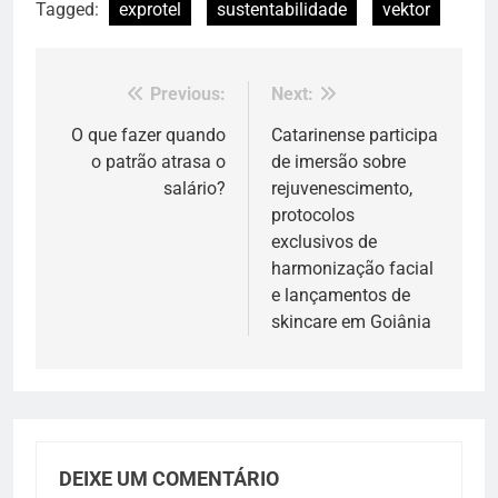
Tagged:
exprotel
sustentabilidade
vektor
Previous:
Next:
Navegação
de
O que fazer quando
Catarinense participa
o patrão atrasa o
de imersão sobre
Post
salário?
rejuvenescimento,
protocolos
exclusivos de
harmonização facial
e lançamentos de
skincare em Goiânia
DEIXE UM COMENTÁRIO