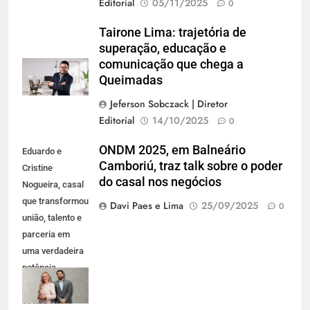
Editorial
05/11/2025
0
Tairone Lima: trajetória de
superação, educação e
comunicação que chega a
Queimadas
Jeferson Sobczack | Diretor
Editorial
14/10/2025
0
ONDM 2025, em Balneário
Eduardo e
Camboriú, traz talk sobre o poder
Cristine
do casal nos negócios
Nogueira, casal
que transformou
Davi Paes e Lima
25/09/2025
0
união, talento e
parceria em
uma verdadeira
potência
empresarial
estarão no