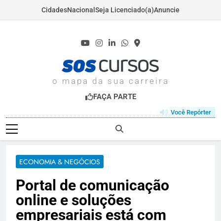
Cidades
Nacional
Seja Licenciado(a)
Anuncie
Skip
to
content
SOSCURSOS.COM
o mapa da sua carreira
FAÇA PARTE
Você Repórter
ECONOMIA & NEGÓCIOS
Portal de comunicação
online e soluções
empresariais está com