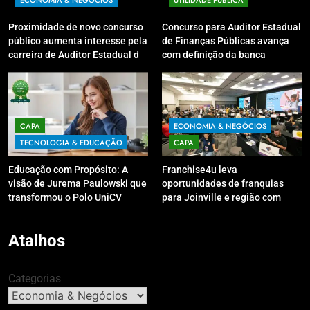
ECONOMIA & NEGÓCIOS
UTILIDADE PÚBLICA
Proximidade de novo concurso
Concurso para Auditor Estadual
público aumenta interesse pela
de Finanças Públicas avança
carreira de Auditor Estadual de
com definição da banca
Finanças Públicas; live no
organizadora
Youtube irá sanar dúvidas
CAPA
ECONOMIA & NEGÓCIOS
TECNOLOGIA & EDUCAÇÃO
CAPA
Educação com Propósito: A
Franchise4u leva
visão de Jurema Paulowski que
oportunidades de franquias
transformou o Polo UniCV
para Joinville e região com
Guarapuava em referência de
modelo de evento exclusivo
acolhimento
Atalhos
Categorias