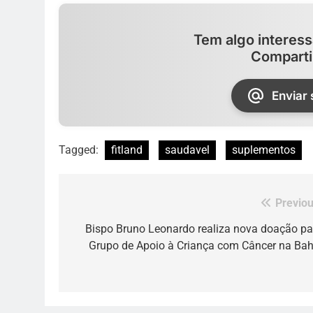
Tem algo interess
Comparti
Enviar
Tagged:
fitland
saudavel
suplementos
Previou
Navegação
de
Bispo Bruno Leonardo realiza nova doação pa
Grupo de Apoio à Criança com Câncer na Bah
Post