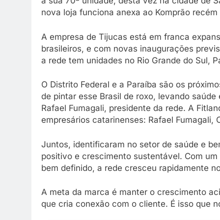
a sua 70ª unidade, desta vez na cidade de S
nova loja funciona anexa ao Komprão recém 
A empresa de Tijucas está em franca expans
brasileiros, e com novas inaugurações previ
a rede tem unidades no Rio Grande do Sul, Pa
O Distrito Federal e a Paraíba são os próxim
de pintar esse Brasil de roxo, levando saúde
Rafael Fumagali, presidente da rede. A Fitl
empresários catarinenses: Rafael Fumagali, C
Juntos, identificaram no setor de saúde e 
positivo e crescimento sustentável. Com um 
bem definido, a rede cresceu rapidamente no
A meta da marca é manter o crescimento ac
que cria conexão com o cliente. É isso que n