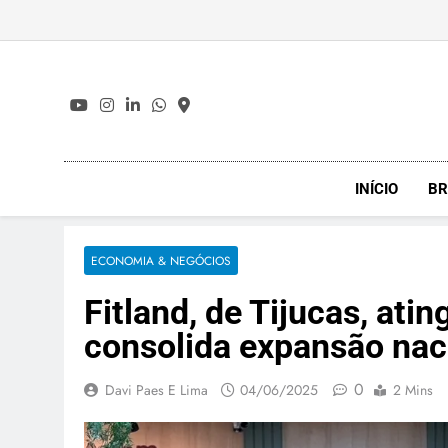
Skip
to
content
INÍCIO
BR
ECONOMIA & NEGÓCIOS
Fitland, de Tijucas, ati
consolida expansão nac
0
Davi Paes E Lima
04/06/2025
2 Mins