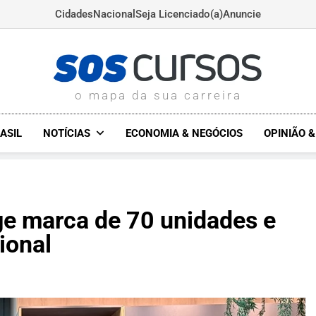
Cidades
Nacional
Seja Licenciado(a)
Anuncie
SOSCURSOS.COM.BR
o mapa da sua carreira
ASIL
NOTÍCIAS
ECONOMIA & NEGÓCIOS
OPINIÃO 
nge marca de 70 unidades e
ional