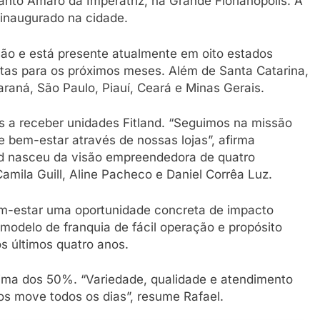
anto Amaro da Imperatriz, na Grande Florianópolis. A
inaugurado na cidade.
ão e está presente atualmente em oito estados
stas para os próximos meses. Além de Santa Catarina,
raná, São Paulo, Piauí, Ceará e Minas Gerais.
os a receber unidades Fitland. “Seguimos na missão
 e bem-estar através de nossas lojas”, afirma
and nasceu da visão empreendedora de quatro
amila Guill, Aline Pacheco e Daniel Corrêa Luz.
bem-estar uma oportunidade concreta de impacto
modelo de franquia de fácil operação e propósito
s últimos quatro anos.
ima dos 50%. “Variedade, qualidade e atendimento
os move todos os dias”, resume Rafael.