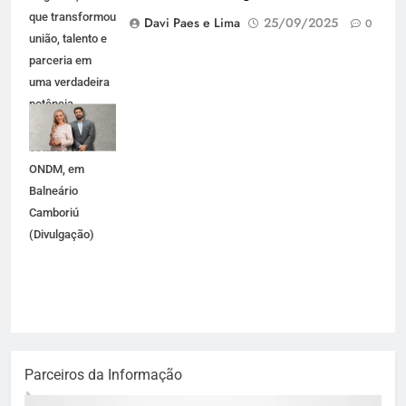
que transformou
Davi Paes e Lima
25/09/2025
0
união, talento e
parceria em
uma verdadeira
potência
empresarial
estarão no
ONDM, em
Balneário
Camboriú
(Divulgação)
Parceiros da Informação