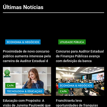
Últimas Notícias
ECONOMIA & NEGÓCIOS
UTILIDADE PÚBLICA
Proximidade de novo concurso
Concurso para Auditor Estadual
público aumenta interesse pela
de Finanças Públicas avança
carreira de Auditor Estadual de
com definição da banca
Finanças Públicas; live no
organizadora
Youtube irá sanar dúvidas
CAPA
ECONOMIA & NEGÓCIOS
TECNOLOGIA & EDUCAÇÃO
CAPA
Educação com Propósito: A
Franchise4u leva
visão de Jurema Paulowski que
oportunidades de franquias