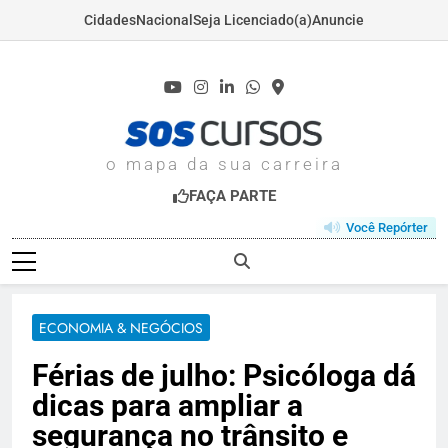
Cidades
Nacional
Seja Licenciado(a)
Anuncie
Skip
to
content
SOSCURSOS.COM
o mapa da sua carreira
FAÇA PARTE
Você Repórter
ECONOMIA & NEGÓCIOS
Férias de julho: Psicóloga dá
dicas para ampliar a
segurança no trânsito e