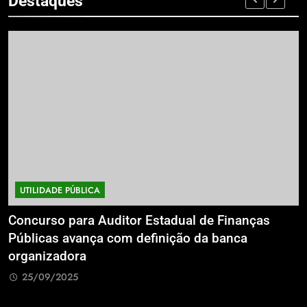
Destaques
UTILIDADE PÚBLICA
a
Concurso para Auditor Estadual de Finanças
E
Públicas avança com definição da banca
P
organizadora
G
25/09/2025