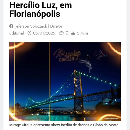
Hercílio Luz, em
Florianópolis
Jeferson Sobczack | Diretor
0
Editorial
05/01/2025
5 Mins
Mirage Circus apresenta show inédito de drones e Globo da Morte