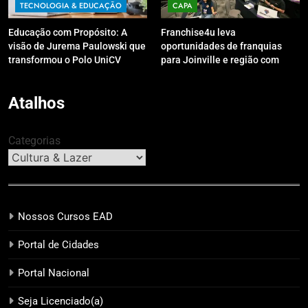
TECNOLOGIA & EDUCAÇÃO
CAPA
Educação com Propósito: A
Franchise4u leva
visão de Jurema Paulowski que
oportunidades de franquias
transformou o Polo UniCV
para Joinville e região com
Guarapuava em referência de
modelo de evento exclusivo
acolhimento
Atalhos
Categorias
Nossos Cursos EAD
Portal de Cidades
Portal Nacional
Seja Licenciado(a)