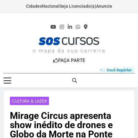
Cidades
Nacional
Seja Licenciado(a)
Anuncie
Skip
to
content
SOSCURSOS.COM
o mapa da sua carreira
FAÇA PARTE
Você Repórter
CULTURA & LAZER
Mirage Circus apresenta
show inédito de drones e
Globo da Morte na Ponte