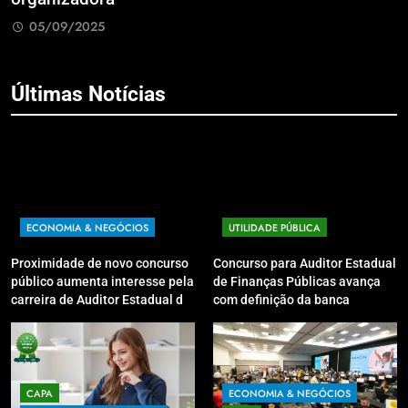
05/09/2025
Últimas Notícias
ECONOMIA & NEGÓCIOS
UTILIDADE PÚBLICA
Proximidade de novo concurso
Concurso para Auditor Estadual
público aumenta interesse pela
de Finanças Públicas avança
carreira de Auditor Estadual de
com definição da banca
Finanças Públicas; live no
organizadora
Youtube irá sanar dúvidas
CAPA
ECONOMIA & NEGÓCIOS