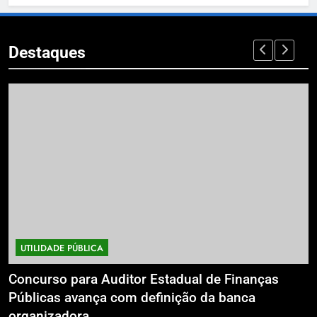
Destaques
UTILIDADE PÚBLICA
a
Concurso para Auditor Estadual de Finanças
E
Públicas avança com definição da banca
P
organizadora
G