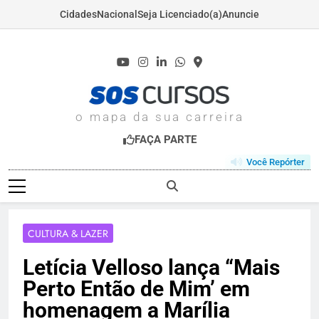
Cidades
Nacional
Seja Licenciado(a)
Anuncie
Skip
to
content
SOSCURSOS.COM
o mapa da sua carreira
FAÇA PARTE
Você Repórter
CULTURA & LAZER
Letícia Velloso lança “Mais
Perto Então de Mim’ em
homenagem a Marília