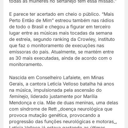
todas as mulheres no sertanejo têm essa missão.”
E parece ter acertado em cheio o público. “Mais
Perto Então de Mim” estreou também nas rádios
de todo o Brasil e chegou a figurar em terceiro
lugar entre as músicas mais tocadas da semana
de estreia, segundo ranking da Crowley, instituto
que faz o monitoramento de execuções nas
emissoras do país. Atualmente, se mantém entre
as 30 mais executadas, ainda de acordo com o
monitoramento.
Nascida em Conselheiro Lafaiete, em Minas
Gerais, a cantora Leticia Velloso batalha há anos
na música, impulsionada pela ascensão do
feminejo
, liderado justamente por Marília
Mendonça e cia. Mãe de duas meninas, uma delas
com síndrome de Rett _doença neurológica que
provoca mutação genética, provocando a
progressão das funções neurológicas e motoras_,
Letícia Velloso já estava gastando as últimas