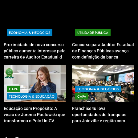
ECONOMIA & NEGÓCIOS
UTILIDADE PÚBLICA
Proximidade de novo concurso
Concurso para Auditor Estadual
público aumenta interesse pela
de Finanças Públicas avança
carreira de Auditor Estadual de
com definição da banca
Finanças Públicas; live no
organizadora
Youtube irá sanar dúvidas
CAPA
ECONOMIA & NEGÓCIOS
TECNOLOGIA & EDUCAÇÃO
CAPA
Educação com Propósito: A
Franchise4u leva
visão de Jurema Paulowski que
oportunidades de franquias
transformou o Polo UniCV
para Joinville e região com
Guarapuava em referência de
modelo de evento exclusivo
acolhimento