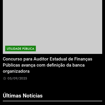
UTILIDADE PÚBLICA
a
Concurso para Auditor Estadual de Finanças
E
Públicas avança com definição da banca
P
organizadora
G
05/09/2025
Últimas Notícias