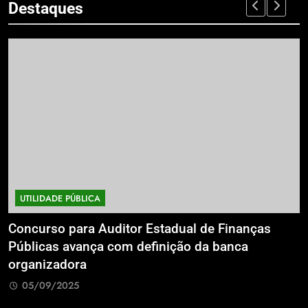
Destaques
UTILIDADE PÚBLICA
a
Concurso para Auditor Estadual de Finanças
E
Públicas avança com definição da banca
P
organizadora
G
05/09/2025