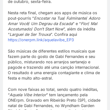
de outubro, sexta-feira.
Nesta reta final, chegam aos apps de música os
pout-pourris “
Encostar na Tua
/
Fulminante
/
Adoro
Amar Você
/
Um Degrau da Escada
” e “
Flor
/
Mal
Acostumado
/
Don’t Start Now
”, além da inédita
“
Larguei de Ser Trouxa
”. Confira aqui
https://onerpm.link/aquelavibe_EP3
São músicas de diferentes estilos musicais que
fazem parte do gosto de Gabi Fernandes e seu
público, misturando nos arranjos sertanejo e
pagode e trazendo até uma canção internacional.
O resultado é uma energia contagiante e clima de
festa e muito alto-astral.
Com nove faixas ao total, sendo quatro inéditas,
“
Aquela Vibe Interior
” tem lançamento pela
ONErpm. Gravado em Ribeirão Preto (SP), cidade
natal de Gabi Fernandes, no Wyndham Garden