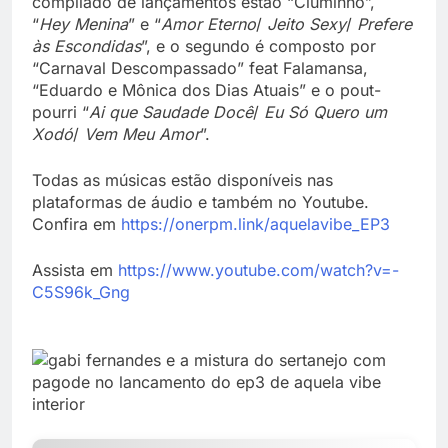
compilado de lançamentos estão “Ciuminho”,
“
Hey Menina
” e “
Amor Eterno
/
Jeito Sexy
/
Prefere
às Escondidas
”, e o segundo é composto por
“Carnaval Descompassado” feat Falamansa,
“Eduardo e Mônica dos Dias Atuais” e o pout-
pourri “
Ai que Saudade Docê
/
Eu Só Quero um
Xodó
/
Vem Meu Amor
”.
Todas as músicas estão disponíveis nas
plataformas de áudio e também no Youtube.
Confira em
https://onerpm.link/aquelavibe_EP3
Assista em
https://www.youtube.com/watch?v=-
C5S96k_Gng