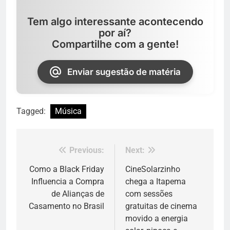
Tem algo interessante acontecendo
por aí?
Compartilhe com a gente!
Enviar sugestão de matéria
Tagged:
Música
Previous:
Next:
Navegação
de
Como a Black Friday
CineSolarzinho
Influencia a Compra
chega a Itapema
Post
de Alianças de
com sessões
Casamento no Brasil
gratuitas de cinema
movido a energia