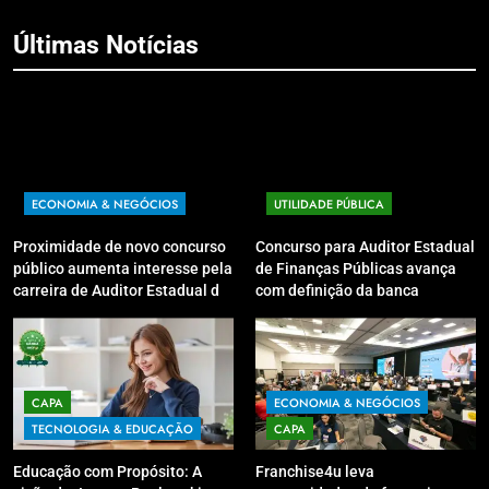
Últimas Notícias
ECONOMIA & NEGÓCIOS
UTILIDADE PÚBLICA
Proximidade de novo concurso
Concurso para Auditor Estadual
público aumenta interesse pela
de Finanças Públicas avança
carreira de Auditor Estadual de
com definição da banca
Finanças Públicas; live no
organizadora
Youtube irá sanar dúvidas
CAPA
ECONOMIA & NEGÓCIOS
TECNOLOGIA & EDUCAÇÃO
CAPA
Educação com Propósito: A
Franchise4u leva