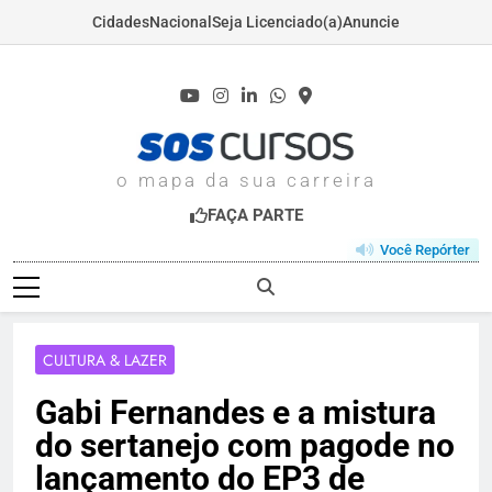
Cidades
Nacional
Seja Licenciado(a)
Anuncie
Skip
to
content
SOSCURSOS.COM
o mapa da sua carreira
FAÇA PARTE
Você Repórter
CULTURA & LAZER
Gabi Fernandes e a mistura
do sertanejo com pagode no
lançamento do EP3 de