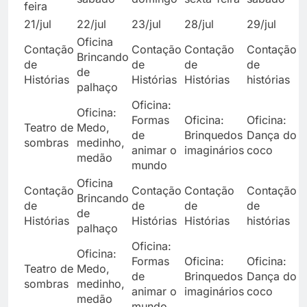
feira
21/jul
22/jul
23/jul
28/jul
29/jul
3
Oficina
O
Contação
Contação
Contação
Contação
Brincando
B
de
de
de
de
de
d
Histórias
Histórias
Histórias
histórias
palhaço
p
Oficina:
Oficina:
O
Formas
Oficina:
Oficina:
Teatro de
Medo,
M
de
Brinquedos
Dança do
sombras
medinho,
m
animar o
imaginários
coco
medão
m
mundo
Oficina
O
Contação
Contação
Contação
Contação
Brincando
B
de
de
de
de
de
d
Histórias
Histórias
Histórias
histórias
palhaço
p
Oficina:
Oficina:
O
Formas
Oficina:
Oficina:
Teatro de
Medo,
M
de
Brinquedos
Dança do
sombras
medinho,
m
animar o
imaginários
coco
medão
m
mundo