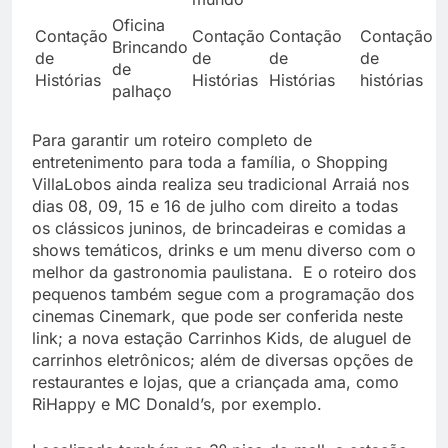
Oficina
O
Contação
Contação
Contação
Contação
Brincando
B
de
de
de
de
de
d
Histórias
Histórias
Histórias
histórias
palhaço
p
Para garantir um roteiro completo de
entretenimento para toda a família, o Shopping
VillaLobos ainda realiza seu tradicional Arraiá nos
dias 08, 09, 15 e 16 de julho com direito a todas
os clássicos juninos, de brincadeiras e comidas a
shows temáticos, drinks e um menu diverso com o
melhor da gastronomia paulistana. E o roteiro dos
pequenos também segue com a programação dos
cinemas Cinemark, que pode ser conferida neste
link; a nova estação Carrinhos Kids, de aluguel de
carrinhos eletrônicos; além de diversas opções de
restaurantes e lojas, que a criançada ama, como
RiHappy e MC Donald’s, por exemplo.