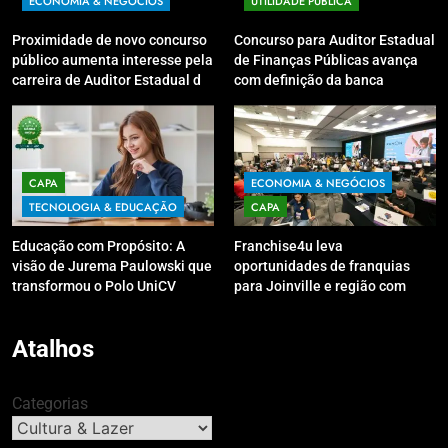
ECONOMIA & NEGÓCIOS
UTILIDADE PÚBLICA
Proximidade de novo concurso
Concurso para Auditor Estadual
público aumenta interesse pela
de Finanças Públicas avança
carreira de Auditor Estadual de
com definição da banca
Finanças Públicas; live no
organizadora
Youtube irá sanar dúvidas
CAPA
ECONOMIA & NEGÓCIOS
TECNOLOGIA & EDUCAÇÃO
CAPA
Educação com Propósito: A
Franchise4u leva
visão de Jurema Paulowski que
oportunidades de franquias
transformou o Polo UniCV
para Joinville e região com
Guarapuava em referência de
modelo de evento exclusivo
acolhimento
Atalhos
Categorias