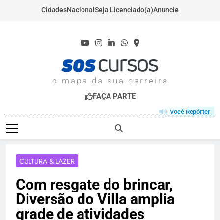
Cidades
Nacional
Seja Licenciado(a)
Anuncie
Skip
to
content
SOSCURSOS.COM
o mapa da sua carreira
FAÇA PARTE
Você Repórter
CULTURA & LAZER
Com resgate do brincar,
Diversão do Villa amplia
grade de atividades